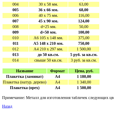
004
30 х 58 мм.
63,00
005
36 х 66 мм.
68,00
006
40 х 75 мм.
116,00
007
45 х 90 мм.
124,00
008
d=25 мм.
50,00
009
d=50 мм.
100,00
010
А6 105 х 148 мм.
375,00
011
А5 148 х 210 мм.
750,00
012
А4 210 х 297 мм.
1 500,00
013
до 50 кв.см.
5 руб. за кв.см.
014
свыше 50 кв.см.
3 руб. за кв.см.
Название
Формат
Цена, руб.
Плакетка (ламинат)
А4
1 180,00
Плакетка (натур. дерево)
А4
1 340,00
Плакетка (орех)
А4
1 500,00
Примечание: Металл для изготовления табличек следующих цвето
Назад