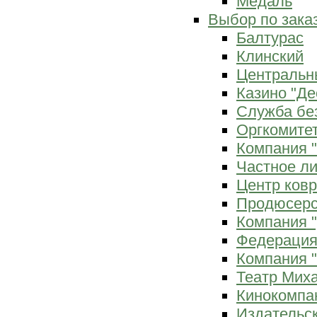
Медаль
Выбор по зака
Балтурас
Клинский
Центральн
Казино "Де
Служба бе
Оргкомитет
Компания 
Частное л
Центр ков
Продюсерс
Компания 
Федерация
Компания "
Театр Мих
Кинокомпа
Издательс