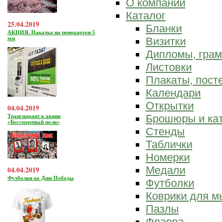
О компании
Каталог
25.04.2019
Бланки
АКЦИЯ. Накатка на пенокартон 5
мм
Визитки
Дипломы, гра
Листовки
Плакаты, пост
Календари
Открытки
04.04.2019
Брошюры и ка
Транспарант к акции
«Бессмертный полк»
Стенды
Таблички
Номерки
Медали
04.04.2019
Футболки ко Дню Победы
Футболки
Коврики для 
Пазлы
Флаера