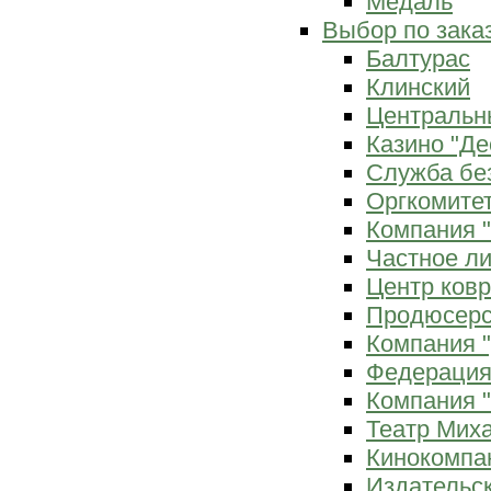
Медаль
Выбор по зака
Балтурас
Клинский
Центральн
Казино "Де
Служба бе
Оргкомитет
Компания 
Частное л
Центр ков
Продюсерс
Компания 
Федерация
Компания "
Театр Мих
Кинокомпа
Издательс