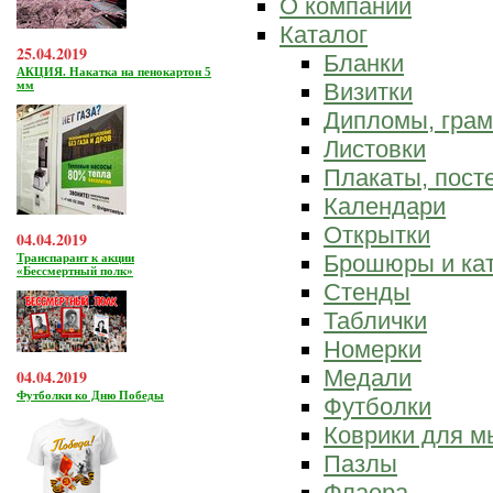
О компании
Каталог
25.04.2019
Бланки
АКЦИЯ. Накатка на пенокартон 5
мм
Визитки
Дипломы, гра
Листовки
Плакаты, пост
Календари
Открытки
04.04.2019
Брошюры и ка
Транспарант к акции
«Бессмертный полк»
Стенды
Таблички
Номерки
Медали
04.04.2019
Футболки ко Дню Победы
Футболки
Коврики для 
Пазлы
Флаера