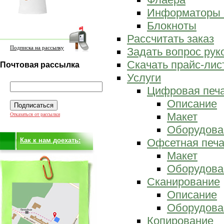
Информаторы 
Блокноты
Рассчитать заказ
Подписка на рассылку
Задать вопрос ру
Скачать прайс-лис
Почтовая рассылка
Услуги
Цифровая печ
Описание
Макет
Отказаться от рассылки
Оборудова
Как к нам доехать:
Офсетная печа
Макет
Оборудова
Сканирование
Описание
Оборудова
Копирование