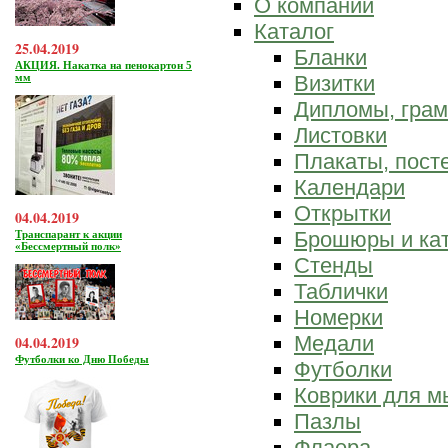
О компании
Каталог
25.04.2019
Бланки
АКЦИЯ. Накатка на пенокартон 5
мм
Визитки
Дипломы, гра
Листовки
Плакаты, пост
Календари
Открытки
04.04.2019
Брошюры и ка
Транспарант к акции
«Бессмертный полк»
Стенды
Таблички
Номерки
Медали
04.04.2019
Футболки ко Дню Победы
Футболки
Коврики для 
Пазлы
Флаера