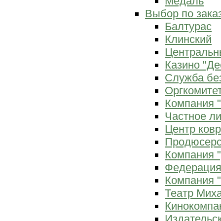
Медаль
Выбор по зака
Балтурас
Клинский
Центральн
Казино "Де
Служба бе
Оргкомитет
Компания 
Частное л
Центр ков
Продюсерс
Компания 
Федерация
Компания "
Театр Мих
Кинокомпа
Издательс