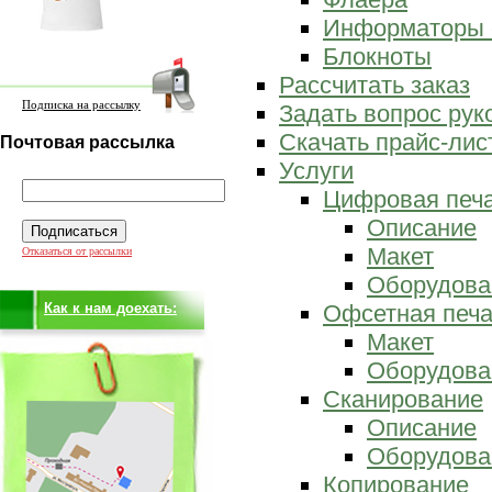
Информаторы 
Блокноты
Рассчитать заказ
Подписка на рассылку
Задать вопрос ру
Скачать прайс-лис
Почтовая рассылка
Услуги
Цифровая печ
Описание
Макет
Отказаться от рассылки
Оборудова
Как к нам доехать:
Офсетная печа
Макет
Оборудова
Сканирование
Описание
Оборудова
Копирование