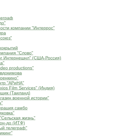
леграф
до"
ости компании "Интеррос"
ира
союз"
покрытий
мпания "Слово"
г Интернешнл" (США-Россия)
а"
deo productions"
Евдокимова
оенкино"
нтр "АРиНА"
ios Film Services" (Индия)
щик (Таиланд)
газин военной истории"
н"
ерация самбо
яковка"
"Сельская жизнь"
он-до (ИТФ)
ый телеграф"
икинг"