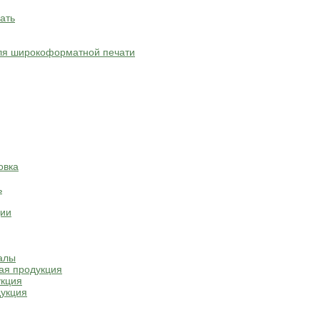
ать
ля широкоформатной печати
овка
ь
ции
алы
ая продукция
укция
укция