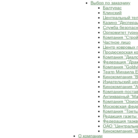
Выбор по заказчику
Балтурас
Клинский
Центральный те
Казино "Деспера
Служба безопасн
Оргкомитет турн
Компания "Строй
Частное лицо
Центр ковровых 
Продюсерская ко
Компания "Диало
Федерация "Драк
Компания "Goldvi
Театр Михаила 
Кинокомпания "В
Издательский це
Кинокомпания "Ax
Компания-постав
Антикварный "Ма
Компания "Орио
Московская фед
Компания "Треть
Редакция газеты 
Федерация таэкв
ОАО "Центральн
Кинокомпания "В
О компании