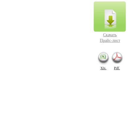
Скачать
Прайс-лист
Xls.
Pdf.