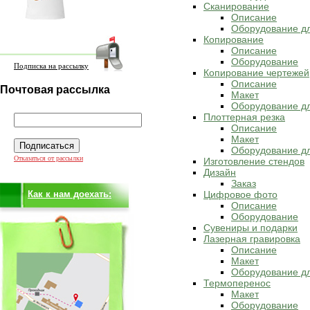
Сканирование
Описание
Оборудование д
Копирование
Описание
Оборудование
Подписка на рассылку
Копирование чертежей
Описание
Почтовая рассылка
Макет
Оборудование дл
Плоттерная резка
Описание
Макет
Оборудование дл
Отказаться от рассылки
Изготовление стендов
Дизайн
Заказ
Как к нам доехать:
Цифровое фото
Описание
Оборудование
Сувениры и подарки
Лазерная гравировка
Описание
Макет
Оборудование дл
Термоперенос
Макет
Оборудование