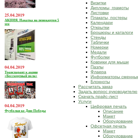
Визитки
Дипломы, грамоты
Листовки
25.04.2019
Плакаты, постеры
АКЦИЯ. Накатка на пенокартон 5
Календари
мм
Открытки
Брошюры и каталоги
Стенды
Таблички
Номерки
Медали
Футболки
Коврики для мыши
04.04.2019
Пазлы
Флаера
Транспарант к акции
«Бессмертный полк»
Информаторы сменны
Блокноты
Рассчитать заказ
Задать вопрос руководителю
Скачать прайс-лист
Услуги
04.04.2019
Цифровая печать
Футболки ко Дню Победы
Описание
Макет
Оборудование
Офсетная печать
Макет
Оборудование