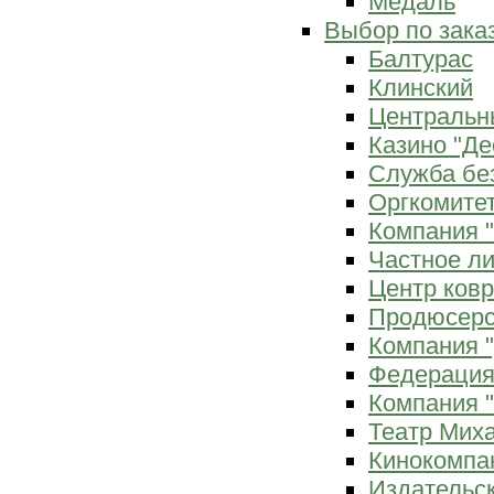
Медаль
Выбор по зака
Балтурас
Клинский
Центральн
Казино "Де
Служба бе
Оргкомитет
Компания 
Частное л
Центр ков
Продюсерс
Компания 
Федерация
Компания "
Театр Мих
Кинокомпа
Издательс