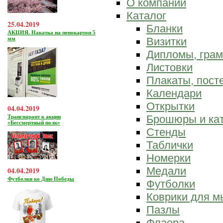
О компании
Каталог
25.04.2019
Бланки
АКЦИЯ. Накатка на пенокартон 5
мм
Визитки
Дипломы, гра
Листовки
Плакаты, пост
Календари
Открытки
04.04.2019
Брошюры и ка
Транспарант к акции
«Бессмертный полк»
Стенды
Таблички
Номерки
Медали
04.04.2019
Футболки ко Дню Победы
Футболки
Коврики для 
Пазлы
Флаера