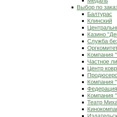
Медаль
Выбор по зака
Балтурас
Клинский
Центральн
Казино "Де
Служба бе
Оргкомитет
Компания 
Частное л
Центр ков
Продюсерс
Компания 
Федерация
Компания "
Театр Мих
Кинокомпа
Издательс