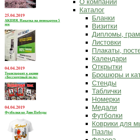
О компании
Каталог
25.04.2019
Бланки
АКЦИЯ. Накатка на пенокартон 5
мм
Визитки
Дипломы, гра
Листовки
Плакаты, пост
Календари
Открытки
04.04.2019
Брошюры и ка
Транспарант к акции
«Бессмертный полк»
Стенды
Таблички
Номерки
Медали
04.04.2019
Футболки ко Дню Победы
Футболки
Коврики для 
Пазлы
Флаера