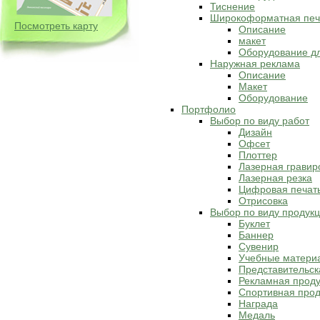
Тиснение
Широкоформатная печ
Посмотреть карту
Описание
макет
Оборудование д
Наружная реклама
Описание
Макет
Оборудование
Портфолио
Выбор по виду работ
Дизайн
Офсет
Плоттер
Лазерная гравир
Лазерная резка
Цифровая печат
Отрисовка
Выбор по виду продук
Буклет
Баннер
Сувенир
Учебные матери
Представительск
Рекламная прод
Спортивная прод
Награда
Медаль