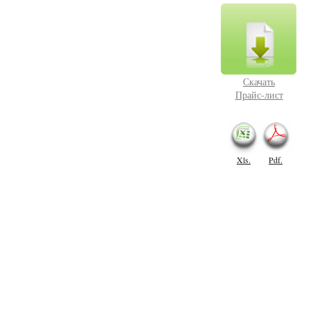
Скачать
Прайс-лист
Xls.
Pdf.