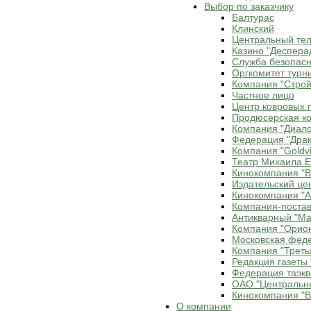
Выбор по заказчику
Балтурас
Клинский
Центральный те
Казино "Деспера
Служба безопасн
Оргкомитет турн
Компания "Строй
Частное лицо
Центр ковровых 
Продюсерская ко
Компания "Диало
Федерация "Драк
Компания "Goldvi
Театр Михаила 
Кинокомпания "В
Издательский це
Кинокомпания "Ax
Компания-постав
Антикварный "Ма
Компания "Орио
Московская фед
Компания "Треть
Редакция газеты 
Федерация таэкв
ОАО "Центральн
Кинокомпания "В
О компании