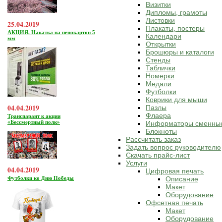
Визитки
Дипломы, грамоты
Листовки
25.04.2019
Плакаты, постеры
АКЦИЯ. Накатка на пенокартон 5
Календари
мм
Открытки
Брошюры и каталоги
Стенды
Таблички
Номерки
Медали
Футболки
Коврики для мыши
04.04.2019
Пазлы
Флаера
Транспарант к акции
«Бессмертный полк»
Информаторы сменны
Блокноты
Рассчитать заказ
Задать вопрос руководителю
Скачать прайс-лист
Услуги
04.04.2019
Цифровая печать
Футболки ко Дню Победы
Описание
Макет
Оборудование
Офсетная печать
Макет
Оборудование