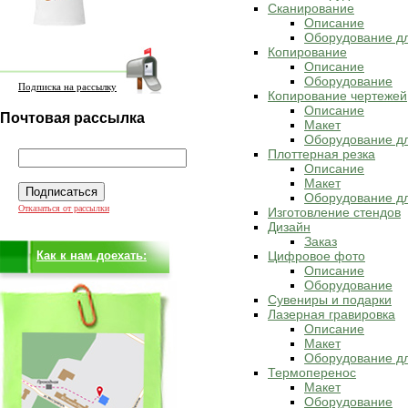
Сканирование
Описание
Оборудование д
Копирование
Описание
Оборудование
Подписка на рассылку
Копирование чертежей
Описание
Почтовая рассылка
Макет
Оборудование дл
Плоттерная резка
Описание
Макет
Оборудование дл
Отказаться от рассылки
Изготовление стендов
Дизайн
Заказ
Как к нам доехать:
Цифровое фото
Описание
Оборудование
Сувениры и подарки
Лазерная гравировка
Описание
Макет
Оборудование дл
Термоперенос
Макет
Оборудование