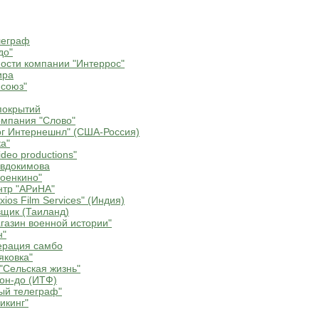
леграф
до"
ости компании "Интеррос"
ира
союз"
покрытий
мпания "Слово"
г Интернешнл" (США-Россия)
а"
deo productions"
Евдокимова
оенкино"
нтр "АРиНА"
ios Film Services" (Индия)
щик (Таиланд)
газин военной истории"
н"
ерация самбо
яковка"
"Сельская жизнь"
он-до (ИТФ)
ый телеграф"
икинг"