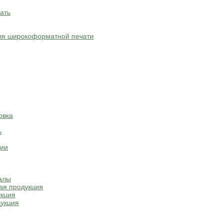
ать
ля широкоформатной печати
овка
ь
ции
алы
ая продукция
укция
укция