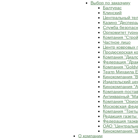
Выбор по заказчику
Балтурас
Клинский
Центральный те
Казино "Деспера
Служба безопасн
Оргкомитет турн
Компания "Строй
Частное лицо
Центр ковровых 
Продюсерская ко
Компания "Диало
Федерация "Драк
Компания "Goldvi
Театр Михаила 
Кинокомпания "В
Издательский це
Кинокомпания "Ax
Компания-постав
Антикварный "Ма
Компания "Орио
Московская фед
Компания "Треть
Редакция газеты 
Федерация таэкв
ОАО "Центральн
Кинокомпания "В
О компании