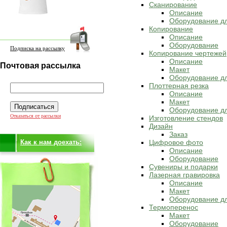
Сканирование
Описание
Оборудование д
Копирование
Описание
Оборудование
Подписка на рассылку
Копирование чертежей
Описание
Почтовая рассылка
Макет
Оборудование дл
Плоттерная резка
Описание
Макет
Оборудование дл
Отказаться от рассылки
Изготовление стендов
Дизайн
Заказ
Как к нам доехать:
Цифровое фото
Описание
Оборудование
Сувениры и подарки
Лазерная гравировка
Описание
Макет
Оборудование дл
Термоперенос
Макет
Оборудование