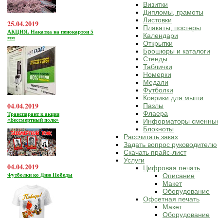
Визитки
Дипломы, грамоты
Листовки
25.04.2019
Плакаты, постеры
АКЦИЯ. Накатка на пенокартон 5
Календари
мм
Открытки
Брошюры и каталоги
Стенды
Таблички
Номерки
Медали
Футболки
Коврики для мыши
04.04.2019
Пазлы
Флаера
Транспарант к акции
«Бессмертный полк»
Информаторы сменны
Блокноты
Рассчитать заказ
Задать вопрос руководителю
Скачать прайс-лист
Услуги
04.04.2019
Цифровая печать
Футболки ко Дню Победы
Описание
Макет
Оборудование
Офсетная печать
Макет
Оборудование