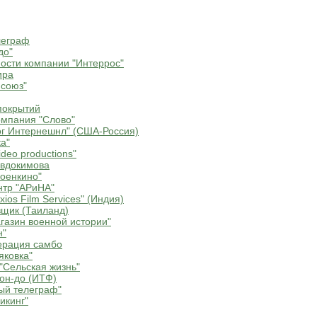
леграф
до"
ости компании "Интеррос"
ира
союз"
покрытий
мпания "Слово"
г Интернешнл" (США-Россия)
а"
deo productions"
Евдокимова
оенкино"
нтр "АРиНА"
ios Film Services" (Индия)
щик (Таиланд)
газин военной истории"
н"
ерация самбо
яковка"
"Сельская жизнь"
он-до (ИТФ)
ый телеграф"
икинг"