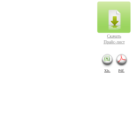
Скачать
Прайс-лист
Xls.
Pdf.