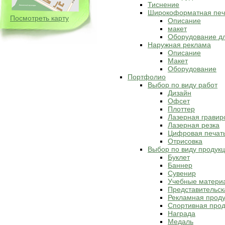
Тиснение
Широкоформатная печ
Посмотреть карту
Описание
макет
Оборудование д
Наружная реклама
Описание
Макет
Оборудование
Портфолио
Выбор по виду работ
Дизайн
Офсет
Плоттер
Лазерная гравир
Лазерная резка
Цифровая печат
Отрисовка
Выбор по виду продук
Буклет
Баннер
Сувенир
Учебные матери
Представительск
Рекламная прод
Спортивная прод
Награда
Медаль