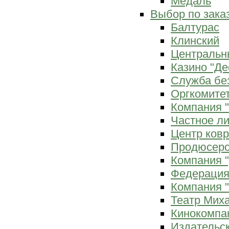
Медаль
Выбор по зака
Балтурас
Клинский
Центральн
Казино "Де
Служба бе
Оргкомитет
Компания 
Частное л
Центр ков
Продюсерс
Компания 
Федерация
Компания "
Театр Мих
Кинокомпа
Издательс