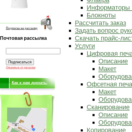
Информаторы 
Блокноты
Рассчитать заказ
Подписка на рассылку
Задать вопрос ру
Скачать прайс-лис
Почтовая рассылка
Услуги
Цифровая печ
Описание
Макет
Отказаться от рассылки
Оборудова
Как к нам доехать:
Офсетная печа
Макет
Оборудова
Сканирование
Описание
Оборудова
Копирование