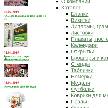
О компании
Каталог
25.04.2019
Бланки
АКЦИЯ. Накатка на пенокартон 5
мм
Визитки
Дипломы, гра
Листовки
Плакаты, пост
Календари
Открытки
04.04.2019
Брошюры и ка
Транспарант к акции
«Бессмертный полк»
Стенды
Таблички
Номерки
Медали
04.04.2019
Футболки ко Дню Победы
Футболки
Коврики для 
Пазлы
Флаера