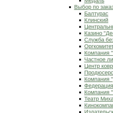
Медаль
Выбор по зака
Балтурас
Клинский
Центральн
Казино "Де
Служба бе
Оргкомитет
Компания 
Частное л
Центр ков
Продюсерс
Компания 
Федерация
Компания "
Театр Мих
Кинокомпа
Издательс