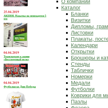
О компании
Каталог
25.04.2019
Бланки
АКЦИЯ. Накатка на пенокартон 5
мм
Визитки
Дипломы, гра
Листовки
Плакаты, пост
Календари
Открытки
04.04.2019
Брошюры и ка
Транспарант к акции
«Бессмертный полк»
Стенды
Таблички
Номерки
Медали
04.04.2019
Футболки ко Дню Победы
Футболки
Коврики для 
Пазлы
Флаера