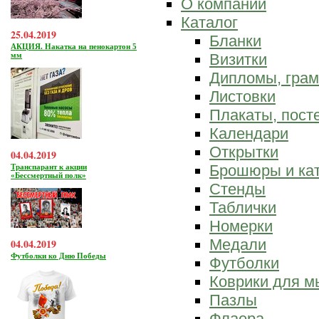
О компании
Каталог
25.04.2019
Бланки
АКЦИЯ. Накатка на пенокартон 5
мм
Визитки
Дипломы, гра
Листовки
Плакаты, пост
Календари
Открытки
04.04.2019
Брошюры и ка
Транспарант к акции
«Бессмертный полк»
Стенды
Таблички
Номерки
Медали
04.04.2019
Футболки ко Дню Победы
Футболки
Коврики для 
Пазлы
Флаера