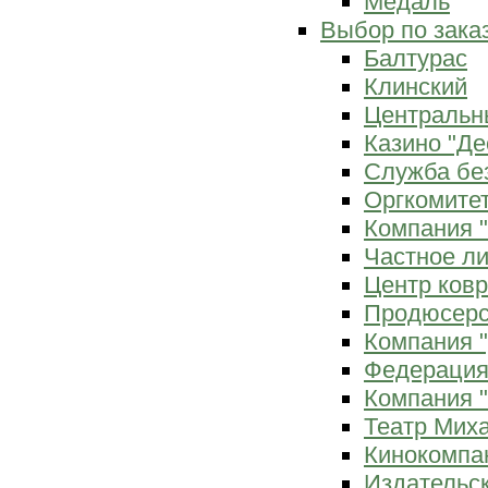
Медаль
Выбор по зака
Балтурас
Клинский
Центральн
Казино "Де
Служба бе
Оргкомитет
Компания 
Частное л
Центр ков
Продюсерс
Компания 
Федерация
Компания "
Театр Мих
Кинокомпа
Издательс