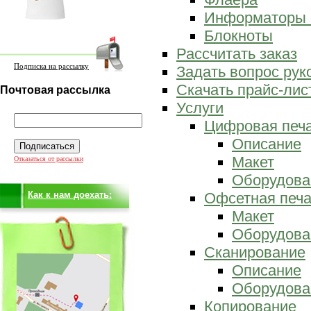
Информаторы 
Блокноты
Рассчитать заказ
Подписка на рассылку
Задать вопрос ру
Скачать прайс-лис
Почтовая рассылка
Услуги
Цифровая печ
Описание
Макет
Отказаться от рассылки
Оборудова
Как к нам доехать:
Офсетная печа
Макет
Оборудова
Сканирование
Описание
Оборудова
Копирование