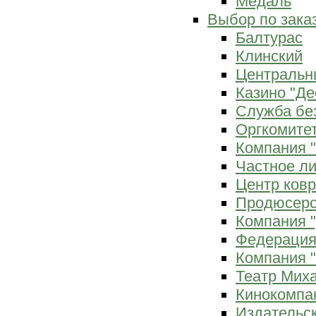
Медаль
Выбор по зака
Балтурас
Клинский
Центральн
Казино "Де
Служба бе
Оргкомитет
Компания 
Частное л
Центр ков
Продюсерс
Компания 
Федерация
Компания "
Театр Мих
Кинокомпа
Издательс