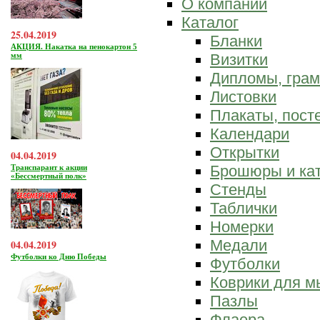
О компании
Каталог
25.04.2019
Бланки
АКЦИЯ. Накатка на пенокартон 5
мм
Визитки
Дипломы, гра
Листовки
Плакаты, пост
Календари
Открытки
04.04.2019
Брошюры и ка
Транспарант к акции
«Бессмертный полк»
Стенды
Таблички
Номерки
Медали
04.04.2019
Футболки ко Дню Победы
Футболки
Коврики для 
Пазлы
Флаера