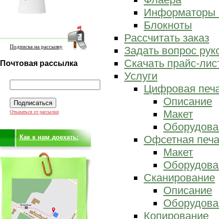
Информаторы 
Блокноты
Рассчитать заказ
Подписка на рассылку
Задать вопрос ру
Скачать прайс-лис
Почтовая рассылка
Услуги
Цифровая печ
Описание
Макет
Отказаться от рассылки
Оборудова
Как к нам доехать:
Офсетная печа
Макет
Оборудова
Сканирование
Описание
Оборудова
Копирование