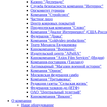
Казино "Десперадо"
Служба безопасности компании "Интеррос"
Оргкомитет турнира
Компания "Стройсоюз"
Частное лицо
Центр ковровых покрытий
Продюсерская компания "Слово"
Компания "Диалог Интернешнл" (США-Росси
Федерация "Драка"
Компания "Goldvideo productions"
Театр Михаила Евдокимова
Кинокомпания "Военкино"
Издательский центр "АРиНА"
Кинокомпания "Axios Film Services" (Индия)
Компания-поставщик (Таиланд)
Антикварный "Магазин военной истории"
Компания "Орион"
Московская федерация самбо
Компания "Третьяковка"
Редакция газеты "Сельская жизнь"
Федерация таэквон-до (ИТФ)
ОАО "Центральный телеграф"
Кинокомпания "Викинг"
О компании
Наше оборудование