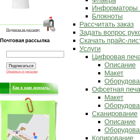
Информаторы 
Блокноты
Рассчитать заказ
Подписка на рассылку
Задать вопрос ру
Скачать прайс-лис
Почтовая рассылка
Услуги
Цифровая печ
Описание
Макет
Отказаться от рассылки
Оборудова
Как к нам доехать:
Офсетная печа
Макет
Оборудова
Сканирование
Описание
Оборудова
Копирование