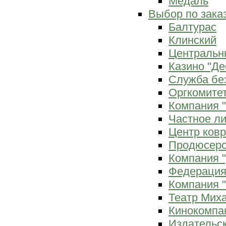
Медаль
Выбор по зака
Балтурас
Клинский
Центральн
Казино "Де
Служба бе
Оргкомитет
Компания 
Частное л
Центр ков
Продюсерс
Компания 
Федерация
Компания "
Театр Мих
Кинокомпа
Издательс