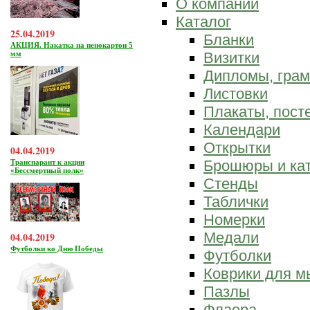
О компании
Каталог
25.04.2019
Бланки
АКЦИЯ. Накатка на пенокартон 5
мм
Визитки
Дипломы, гра
Листовки
Плакаты, пост
Календари
Открытки
04.04.2019
Брошюры и ка
Транспарант к акции
«Бессмертный полк»
Стенды
Таблички
Номерки
Медали
04.04.2019
Футболки ко Дню Победы
Футболки
Коврики для 
Пазлы
Флаера