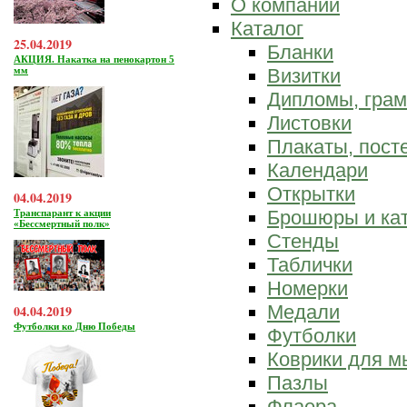
О компании
Каталог
25.04.2019
Бланки
АКЦИЯ. Накатка на пенокартон 5
мм
Визитки
Дипломы, гра
Листовки
Плакаты, пост
Календари
Открытки
04.04.2019
Брошюры и ка
Транспарант к акции
«Бессмертный полк»
Стенды
Таблички
Номерки
Медали
04.04.2019
Футболки ко Дню Победы
Футболки
Коврики для 
Пазлы
Флаера