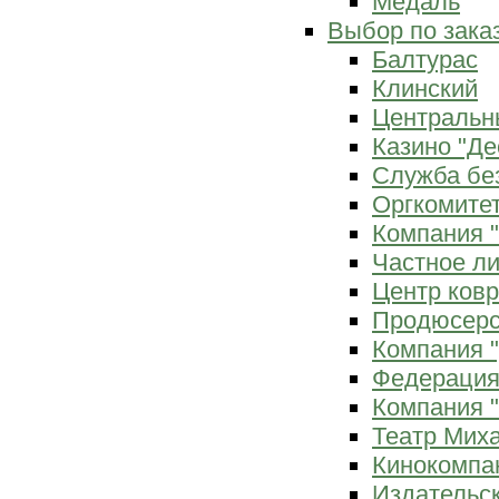
Медаль
Выбор по зака
Балтурас
Клинский
Центральн
Казино "Де
Служба бе
Оргкомитет
Компания 
Частное л
Центр ков
Продюсерс
Компания 
Федерация
Компания "
Театр Мих
Кинокомпа
Издательс