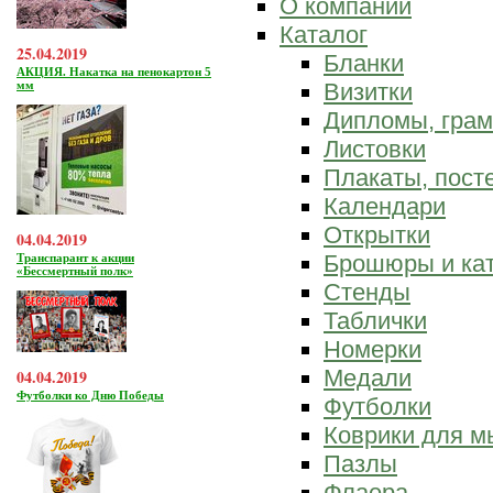
О компании
Каталог
25.04.2019
Бланки
АКЦИЯ. Накатка на пенокартон 5
мм
Визитки
Дипломы, гра
Листовки
Плакаты, пост
Календари
Открытки
04.04.2019
Брошюры и ка
Транспарант к акции
«Бессмертный полк»
Стенды
Таблички
Номерки
Медали
04.04.2019
Футболки ко Дню Победы
Футболки
Коврики для 
Пазлы
Флаера