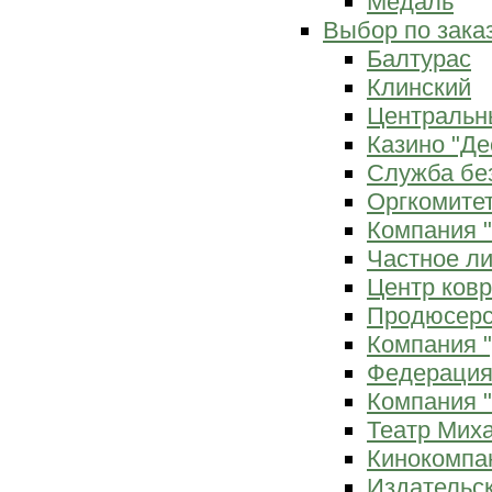
Медаль
Выбор по зака
Балтурас
Клинский
Центральн
Казино "Де
Служба бе
Оргкомитет
Компания 
Частное л
Центр ков
Продюсерс
Компания 
Федерация
Компания "
Театр Мих
Кинокомпа
Издательс