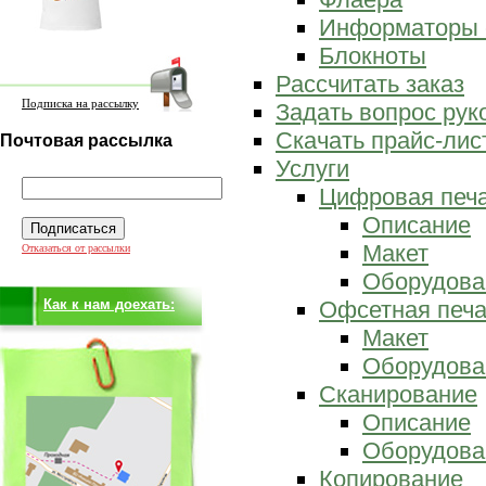
Информаторы 
Блокноты
Рассчитать заказ
Подписка на рассылку
Задать вопрос ру
Скачать прайс-лис
Почтовая рассылка
Услуги
Цифровая печ
Описание
Макет
Отказаться от рассылки
Оборудова
Как к нам доехать:
Офсетная печа
Макет
Оборудова
Сканирование
Описание
Оборудова
Копирование