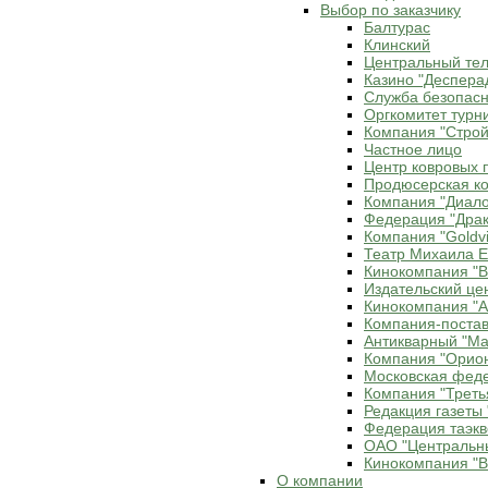
Выбор по заказчику
Балтурас
Клинский
Центральный те
Казино "Деспера
Служба безопасн
Оргкомитет турн
Компания "Строй
Частное лицо
Центр ковровых 
Продюсерская ко
Компания "Диало
Федерация "Драк
Компания "Goldvi
Театр Михаила 
Кинокомпания "В
Издательский це
Кинокомпания "Ax
Компания-постав
Антикварный "Ма
Компания "Орио
Московская фед
Компания "Треть
Редакция газеты 
Федерация таэкв
ОАО "Центральн
Кинокомпания "В
О компании