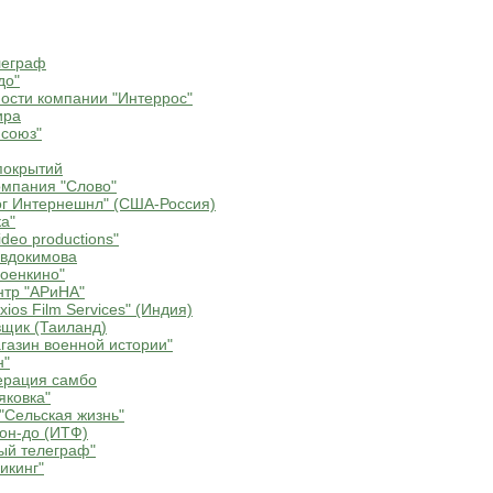
леграф
до"
ости компании "Интеррос"
ира
союз"
покрытий
мпания "Слово"
г Интернешнл" (США-Россия)
а"
deo productions"
Евдокимова
оенкино"
нтр "АРиНА"
ios Film Services" (Индия)
щик (Таиланд)
газин военной истории"
н"
ерация самбо
яковка"
"Сельская жизнь"
он-до (ИТФ)
ый телеграф"
икинг"