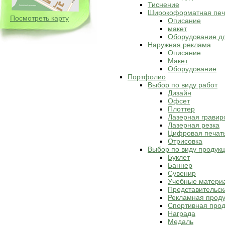
Тиснение
Широкоформатная печ
Посмотреть карту
Описание
макет
Оборудование д
Наружная реклама
Описание
Макет
Оборудование
Портфолио
Выбор по виду работ
Дизайн
Офсет
Плоттер
Лазерная гравир
Лазерная резка
Цифровая печат
Отрисовка
Выбор по виду продук
Буклет
Баннер
Сувенир
Учебные матери
Представительск
Рекламная прод
Спортивная прод
Награда
Медаль