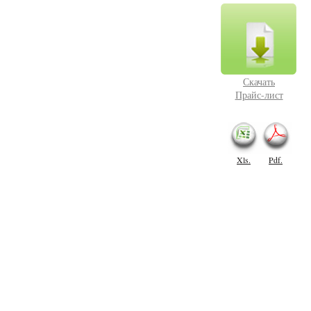
Скачать
Прайс-лист
Xls.
Pdf.