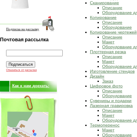
Сканирование
Описание
Оборудование д
Копирование
Описание
Оборудование
Подписка на рассылку
Копирование чертежей
Описание
Почтовая рассылка
Макет
Оборудование дл
Плоттерная резка
Описание
Макет
Оборудование дл
Отказаться от рассылки
Изготовление стендов
Дизайн
Заказ
Как к нам доехать:
Цифровое фото
Описание
Оборудование
Сувениры и подарки
Лазерная гравировка
Описание
Макет
Оборудование дл
Термоперенос
Макет
Оборудование