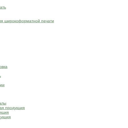
ать
ля широкоформатной печати
овка
ь
ции
алы
ая продукция
укция
укция