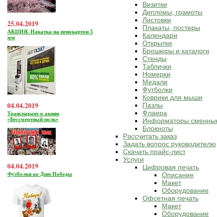
Визитки
Дипломы, грамоты
Листовки
25.04.2019
Плакаты, постеры
АКЦИЯ. Накатка на пенокартон 5
Календари
мм
Открытки
Брошюры и каталоги
Стенды
Таблички
Номерки
Медали
Футболки
Коврики для мыши
04.04.2019
Пазлы
Флаера
Транспарант к акции
«Бессмертный полк»
Информаторы сменны
Блокноты
Рассчитать заказ
Задать вопрос руководителю
Скачать прайс-лист
Услуги
04.04.2019
Цифровая печать
Футболки ко Дню Победы
Описание
Макет
Оборудование
Офсетная печать
Макет
Оборудование