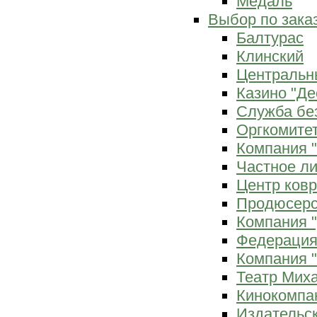
Медаль
Выбор по зака
Балтурас
Клинский
Центральн
Казино "Де
Служба бе
Оргкомитет
Компания 
Частное л
Центр ков
Продюсерс
Компания 
Федерация
Компания "
Театр Мих
Кинокомпа
Издательс