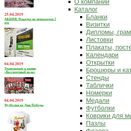
О компании
Каталог
25.04.2019
Бланки
АКЦИЯ. Накатка на пенокартон 5
мм
Визитки
Дипломы, гра
Листовки
Плакаты, пост
Календари
Открытки
04.04.2019
Брошюры и ка
Транспарант к акции
«Бессмертный полк»
Стенды
Таблички
Номерки
Медали
04.04.2019
Футболки ко Дню Победы
Футболки
Коврики для 
Пазлы
Флаера