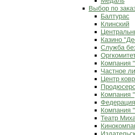
Медаль
Выбор по зака
Балтурас
Клинский
Центральн
Казино "Де
Служба бе
Оргкомитет
Компания 
Частное л
Центр ков
Продюсерс
Компания 
Федерация
Компания "
Театр Мих
Кинокомпа
Издательс