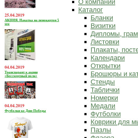
О компании
Каталог
25.04.2019
Бланки
АКЦИЯ. Накатка на пенокартон 5
мм
Визитки
Дипломы, гра
Листовки
Плакаты, пост
Календари
Открытки
04.04.2019
Брошюры и ка
Транспарант к акции
«Бессмертный полк»
Стенды
Таблички
Номерки
Медали
04.04.2019
Футболки ко Дню Победы
Футболки
Коврики для 
Пазлы
Флаера