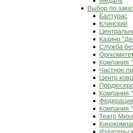
Медаль
Выбор по зака
Балтурас
Клинский
Центральн
Казино "Де
Служба бе
Оргкомитет
Компания 
Частное л
Центр ков
Продюсерс
Компания 
Федерация
Компания "
Театр Мих
Кинокомпа
Издательс