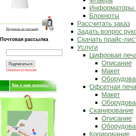
Информаторы 
Блокноты
Рассчитать заказ
Подписка на рассылку
Задать вопрос ру
Скачать прайс-лис
Почтовая рассылка
Услуги
Цифровая печ
Описание
Макет
Отказаться от рассылки
Оборудова
Как к нам доехать:
Офсетная печа
Макет
Оборудова
Сканирование
Описание
Оборудова
Копирование