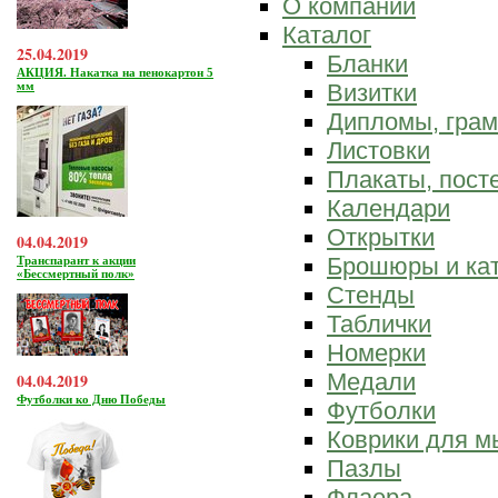
О компании
Каталог
25.04.2019
Бланки
АКЦИЯ. Накатка на пенокартон 5
мм
Визитки
Дипломы, гра
Листовки
Плакаты, пост
Календари
Открытки
04.04.2019
Брошюры и ка
Транспарант к акции
«Бессмертный полк»
Стенды
Таблички
Номерки
Медали
04.04.2019
Футболки ко Дню Победы
Футболки
Коврики для 
Пазлы
Флаера