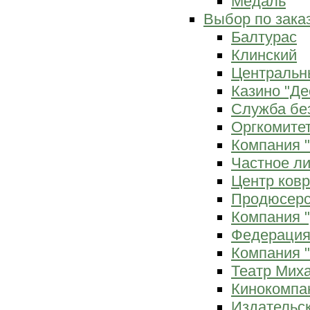
Медаль
Выбор по зака
Балтурас
Клинский
Центральн
Казино "Де
Служба бе
Оргкомитет
Компания 
Частное л
Центр ков
Продюсерс
Компания 
Федерация
Компания "
Театр Мих
Кинокомпа
Издательс