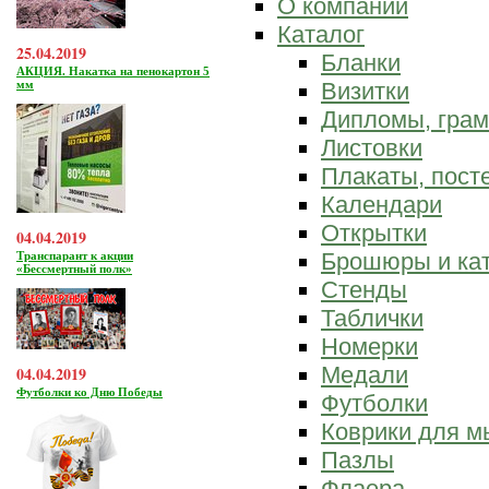
О компании
Каталог
25.04.2019
Бланки
АКЦИЯ. Накатка на пенокартон 5
мм
Визитки
Дипломы, гра
Листовки
Плакаты, пост
Календари
Открытки
04.04.2019
Брошюры и ка
Транспарант к акции
«Бессмертный полк»
Стенды
Таблички
Номерки
Медали
04.04.2019
Футболки ко Дню Победы
Футболки
Коврики для 
Пазлы
Флаера