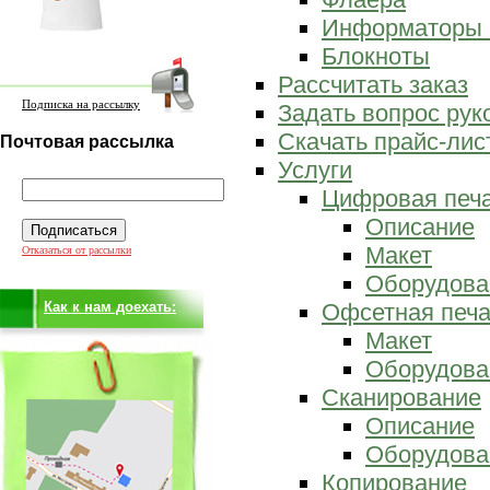
Информаторы 
Блокноты
Рассчитать заказ
Подписка на рассылку
Задать вопрос ру
Скачать прайс-лис
Почтовая рассылка
Услуги
Цифровая печ
Описание
Макет
Отказаться от рассылки
Оборудова
Как к нам доехать:
Офсетная печа
Макет
Оборудова
Сканирование
Описание
Оборудова
Копирование