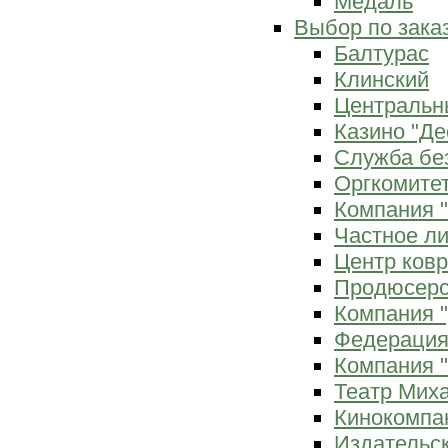
Медаль
Выбор по зака
Балтурас
Клинский
Центральн
Казино "Де
Служба бе
Оргкомитет
Компания 
Частное л
Центр ков
Продюсерс
Компания 
Федерация
Компания "
Театр Мих
Кинокомпа
Издательс