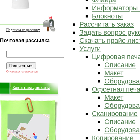
Информаторы 
Блокноты
Рассчитать заказ
Подписка на рассылку
Задать вопрос ру
Скачать прайс-лис
Почтовая рассылка
Услуги
Цифровая печ
Описание
Макет
Отказаться от рассылки
Оборудова
Как к нам доехать:
Офсетная печа
Макет
Оборудова
Сканирование
Описание
Оборудова
Копирование