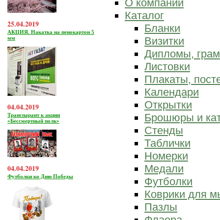
О компании
Каталог
25.04.2019
Бланки
АКЦИЯ. Накатка на пенокартон 5
мм
Визитки
Дипломы, гра
Листовки
Плакаты, пост
Календари
Открытки
04.04.2019
Брошюры и ка
Транспарант к акции
«Бессмертный полк»
Стенды
Таблички
Номерки
Медали
04.04.2019
Футболки ко Дню Победы
Футболки
Коврики для 
Пазлы
Флаера