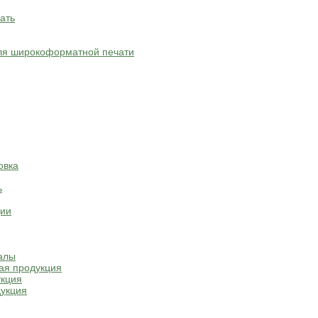
ать
ля широкоформатной печати
овка
ь
ции
алы
ая продукция
укция
укция