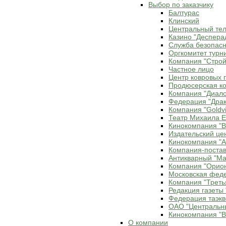
Выбор по заказчику
Балтурас
Клинский
Центральный те
Казино "Деспера
Служба безопасн
Оргкомитет турн
Компания "Строй
Частное лицо
Центр ковровых 
Продюсерская ко
Компания "Диало
Федерация "Драк
Компания "Goldvi
Театр Михаила 
Кинокомпания "В
Издательский це
Кинокомпания "Ax
Компания-постав
Антикварный "Ма
Компания "Орио
Московская фед
Компания "Треть
Редакция газеты 
Федерация таэкв
ОАО "Центральн
Кинокомпания "В
О компании