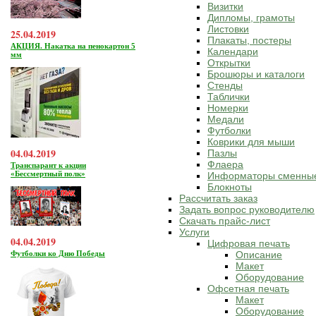
Визитки
Дипломы, грамоты
Листовки
25.04.2019
Плакаты, постеры
АКЦИЯ. Накатка на пенокартон 5
Календари
мм
Открытки
Брошюры и каталоги
Стенды
Таблички
Номерки
Медали
Футболки
Коврики для мыши
04.04.2019
Пазлы
Флаера
Транспарант к акции
«Бессмертный полк»
Информаторы сменны
Блокноты
Рассчитать заказ
Задать вопрос руководителю
Скачать прайс-лист
Услуги
04.04.2019
Цифровая печать
Футболки ко Дню Победы
Описание
Макет
Оборудование
Офсетная печать
Макет
Оборудование