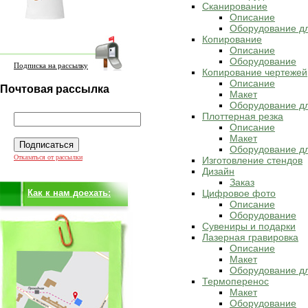
Сканирование
Описание
Оборудование д
Копирование
Описание
Оборудование
Подписка на рассылку
Копирование чертежей
Описание
Почтовая рассылка
Макет
Оборудование дл
Плоттерная резка
Описание
Макет
Оборудование дл
Отказаться от рассылки
Изготовление стендов
Дизайн
Заказ
Как к нам доехать:
Цифровое фото
Описание
Оборудование
Сувениры и подарки
Лазерная гравировка
Описание
Макет
Оборудование дл
Термоперенос
Макет
Оборудование