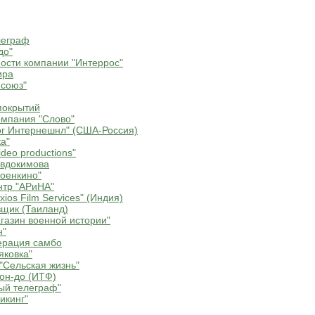
леграф
до"
ости компании "Интеррос"
ира
союз"
покрытий
мпания "Слово"
г Интернешнл" (США-Россия)
а"
deo productions"
Евдокимова
оенкино"
нтр "АРиНА"
ios Film Services" (Индия)
щик (Таиланд)
газин военной истории"
н"
ерация самбо
яковка"
"Сельская жизнь"
он-до (ИТФ)
ый телеграф"
икинг"