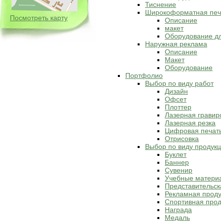
Тиснение
Широкоформатная печ
Посмотреть карту
Описание
макет
Оборудование д
Наружная реклама
Описание
Макет
Оборудование
Портфолио
Выбор по виду работ
Дизайн
Офсет
Плоттер
Лазерная гравир
Лазерная резка
Цифровая печат
Отрисовка
Выбор по виду продук
Буклет
Баннер
Сувенир
Учебные матери
Представительск
Рекламная прод
Спортивная прод
Награда
Медаль