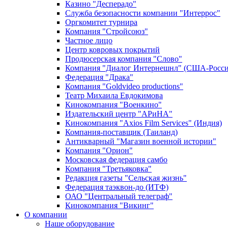
Казино "Десперадо"
Служба безопасности компании "Интеррос"
Оргкомитет турнира
Компания "Стройсоюз"
Частное лицо
Центр ковровых покрытий
Продюсерская компания "Слово"
Компания "Диалог Интернешнл" (США-Росси
Федерация "Драка"
Компания "Goldvideo productions"
Театр Михаила Евдокимова
Кинокомпания "Военкино"
Издательский центр "АРиНА"
Кинокомпания "Axios Film Services" (Индия)
Компания-поставщик (Таиланд)
Антикварный "Магазин военной истории"
Компания "Орион"
Московская федерация самбо
Компания "Третьяковка"
Редакция газеты "Сельская жизнь"
Федерация таэквон-до (ИТФ)
ОАО "Центральный телеграф"
Кинокомпания "Викинг"
О компании
Наше оборудование