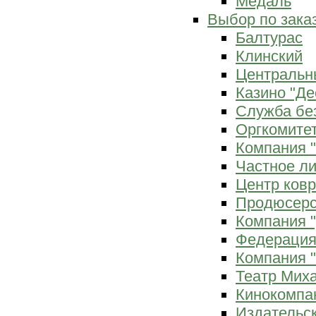
Медаль
Выбор по зака
Балтурас
Клинский
Центральн
Казино "Де
Служба бе
Оргкомитет
Компания 
Частное л
Центр ков
Продюсерс
Компания 
Федерация
Компания "
Театр Мих
Кинокомпа
Издательс