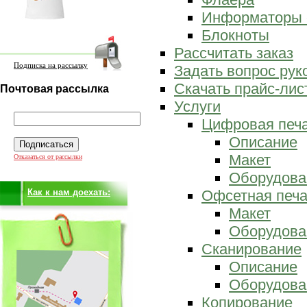
Информаторы 
Блокноты
Рассчитать заказ
Подписка на рассылку
Задать вопрос ру
Скачать прайс-лис
Почтовая рассылка
Услуги
Цифровая печ
Описание
Макет
Отказаться от рассылки
Оборудова
Как к нам доехать:
Офсетная печа
Макет
Оборудова
Сканирование
Описание
Оборудова
Копирование