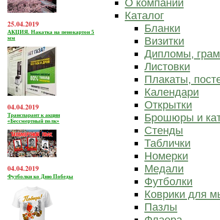
О компании
Каталог
25.04.2019
Бланки
АКЦИЯ. Накатка на пенокартон 5
мм
Визитки
Дипломы, гра
Листовки
Плакаты, пост
Календари
Открытки
04.04.2019
Брошюры и ка
Транспарант к акции
«Бессмертный полк»
Стенды
Таблички
Номерки
Медали
04.04.2019
Футболки ко Дню Победы
Футболки
Коврики для 
Пазлы
Флаера