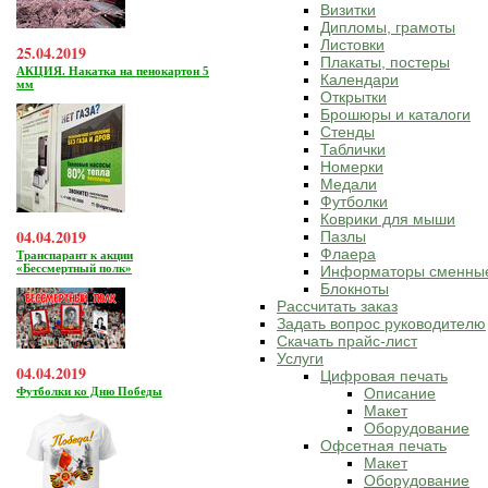
Визитки
Дипломы, грамоты
Листовки
25.04.2019
Плакаты, постеры
АКЦИЯ. Накатка на пенокартон 5
Календари
мм
Открытки
Брошюры и каталоги
Стенды
Таблички
Номерки
Медали
Футболки
Коврики для мыши
04.04.2019
Пазлы
Флаера
Транспарант к акции
«Бессмертный полк»
Информаторы сменны
Блокноты
Рассчитать заказ
Задать вопрос руководителю
Скачать прайс-лист
Услуги
04.04.2019
Цифровая печать
Футболки ко Дню Победы
Описание
Макет
Оборудование
Офсетная печать
Макет
Оборудование