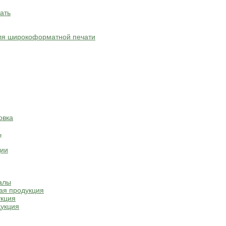
ать
ля широкоформатной печати
овка
ь
ции
алы
ая продукция
укция
укция