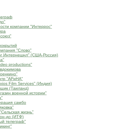
леграф
до"
ости компании "Интеррос"
ира
союз"
покрытий
мпания "Слово"
г Интернешнл" (США-Россия)
а"
deo productions"
Евдокимова
оенкино"
нтр "АРиНА"
ios Film Services" (Индия)
щик (Таиланд)
газин военной истории"
н"
ерация самбо
яковка"
"Сельская жизнь"
он-до (ИТФ)
ый телеграф"
икинг"