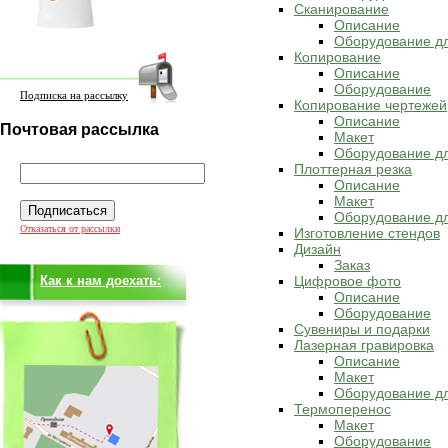
Сканирование
Описание
Оборудование д
Копирование
Описание
Оборудование
Подписка на рассылку
Копирование чертежей
Описание
Почтовая рассылка
Макет
Оборудование дл
Плоттерная резка
Описание
Макет
Оборудование дл
Отказаться от рассылки
Изготовление стендов
Дизайн
Заказ
Как к нам доехать:
Цифровое фото
Описание
Оборудование
Сувениры и подарки
Лазерная гравировка
Описание
Макет
Оборудование дл
Термоперенос
Макет
Оборудование