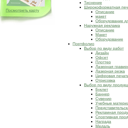
Тиснение
Широкоформатная печ
Посмотреть карту
Описание
макет
Оборудование д
Наружная реклама
Описание
Макет
Оборудование
Портфолио
Выбор по виду работ
Дизайн
Офсет
Плоттер
Лазерная гравир
Лазерная резка
Цифровая печат
Отрисовка
Выбор по виду продук
Буклет
Баннер
Сувенир
Учебные матери
Представительск
Рекламная прод
Спортивная прод
Награда
Медаль