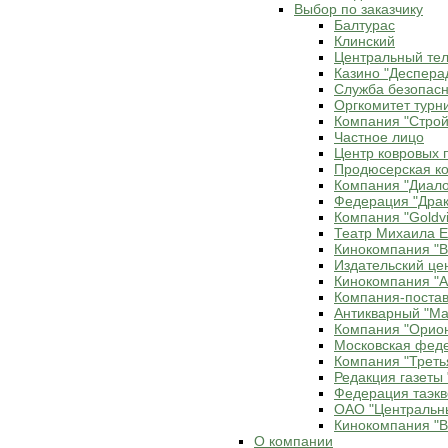
Выбор по заказчику
Балтурас
Клинский
Центральный те
Казино "Деспера
Служба безопасн
Оргкомитет турн
Компания "Строй
Частное лицо
Центр ковровых 
Продюсерская ко
Компания "Диало
Федерация "Драк
Компания "Goldvi
Театр Михаила 
Кинокомпания "В
Издательский це
Кинокомпания "Ax
Компания-постав
Антикварный "Ма
Компания "Орио
Московская фед
Компания "Треть
Редакция газеты 
Федерация таэкв
ОАО "Центральн
Кинокомпания "В
О компании