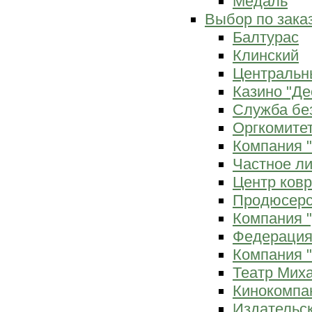
Медаль
Выбор по зака
Балтурас
Клинский
Центральн
Казино "Де
Служба бе
Оргкомитет
Компания 
Частное л
Центр ков
Продюсерс
Компания 
Федерация
Компания "
Театр Мих
Кинокомпа
Издательс