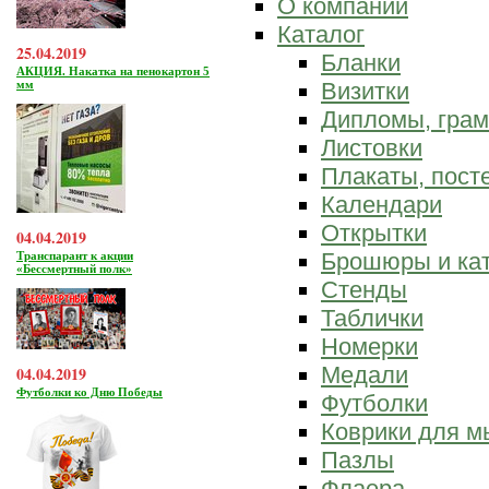
О компании
Каталог
25.04.2019
Бланки
АКЦИЯ. Накатка на пенокартон 5
мм
Визитки
Дипломы, гра
Листовки
Плакаты, пост
Календари
Открытки
04.04.2019
Брошюры и ка
Транспарант к акции
«Бессмертный полк»
Стенды
Таблички
Номерки
Медали
04.04.2019
Футболки ко Дню Победы
Футболки
Коврики для 
Пазлы
Флаера