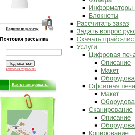
Информаторы 
Блокноты
Рассчитать заказ
Подписка на рассылку
Задать вопрос ру
Скачать прайс-лис
Почтовая рассылка
Услуги
Цифровая печ
Описание
Макет
Отказаться от рассылки
Оборудова
Как к нам доехать:
Офсетная печа
Макет
Оборудова
Сканирование
Описание
Оборудова
Копирование