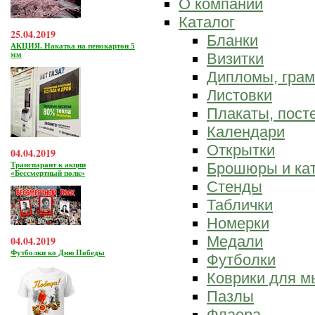
О компании
Каталог
25.04.2019
Бланки
АКЦИЯ. Накатка на пенокартон 5
мм
Визитки
Дипломы, гра
Листовки
Плакаты, пост
Календари
Открытки
04.04.2019
Брошюры и ка
Транспарант к акции
«Бессмертный полк»
Стенды
Таблички
Номерки
Медали
04.04.2019
Футболки ко Дню Победы
Футболки
Коврики для 
Пазлы
Флаера