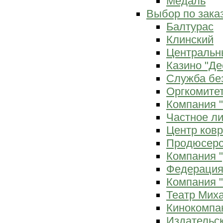
Медаль
Выбор по зака
Балтурас
Клинский
Центральн
Казино "Де
Служба бе
Оргкомитет
Компания 
Частное л
Центр ков
Продюсерс
Компания 
Федерация
Компания "
Театр Мих
Кинокомпа
Издательс