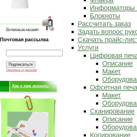
Информаторы 
Блокноты
Рассчитать заказ
Подписка на рассылку
Задать вопрос ру
Скачать прайс-лис
Почтовая рассылка
Услуги
Цифровая печ
Описание
Макет
Отказаться от рассылки
Оборудова
Как к нам доехать:
Офсетная печа
Макет
Оборудова
Сканирование
Описание
Оборудова
Копирование