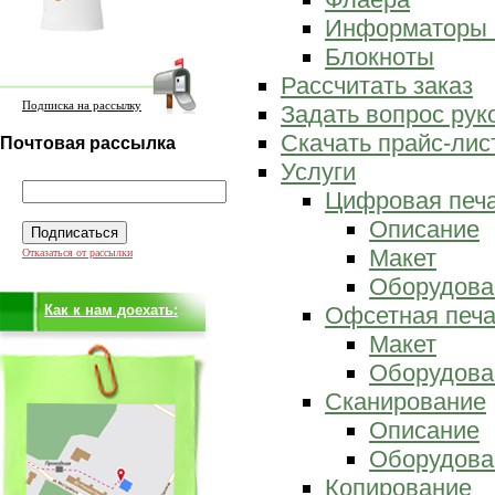
Информаторы 
Блокноты
Рассчитать заказ
Подписка на рассылку
Задать вопрос ру
Скачать прайс-лис
Почтовая рассылка
Услуги
Цифровая печ
Описание
Макет
Отказаться от рассылки
Оборудова
Как к нам доехать:
Офсетная печа
Макет
Оборудова
Сканирование
Описание
Оборудова
Копирование