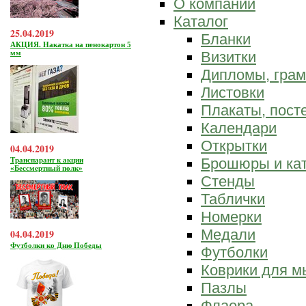
О компании
Каталог
25.04.2019
Бланки
АКЦИЯ. Накатка на пенокартон 5
мм
Визитки
Дипломы, гра
Листовки
Плакаты, пост
Календари
Открытки
04.04.2019
Брошюры и ка
Транспарант к акции
«Бессмертный полк»
Стенды
Таблички
Номерки
Медали
04.04.2019
Футболки ко Дню Победы
Футболки
Коврики для 
Пазлы
Флаера