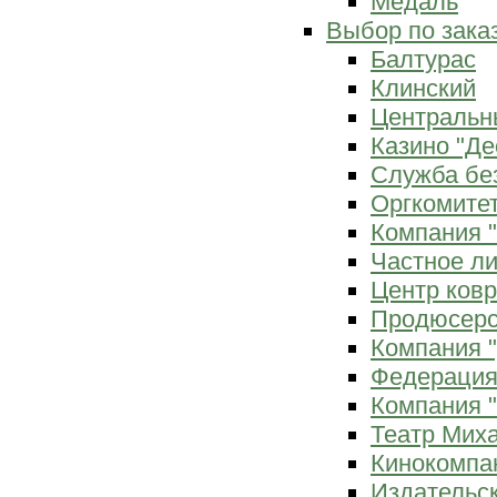
Медаль
Выбор по зака
Балтурас
Клинский
Центральн
Казино "Де
Служба бе
Оргкомитет
Компания 
Частное л
Центр ков
Продюсерс
Компания 
Федерация
Компания "
Театр Мих
Кинокомпа
Издательс