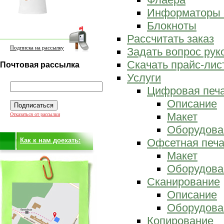
Информаторы 
Блокноты
Рассчитать заказ
Подписка на рассылку
Задать вопрос ру
Скачать прайс-лис
Почтовая рассылка
Услуги
Цифровая печ
Описание
Макет
Отказаться от рассылки
Оборудова
Как к нам доехать:
Офсетная печа
Макет
Оборудова
Сканирование
Описание
Оборудова
Копирование