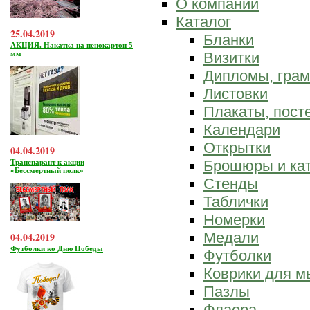
О компании
Каталог
25.04.2019
Бланки
АКЦИЯ. Накатка на пенокартон 5
мм
Визитки
Дипломы, гра
Листовки
Плакаты, пост
Календари
Открытки
04.04.2019
Брошюры и ка
Транспарант к акции
«Бессмертный полк»
Стенды
Таблички
Номерки
Медали
04.04.2019
Футболки ко Дню Победы
Футболки
Коврики для 
Пазлы
Флаера