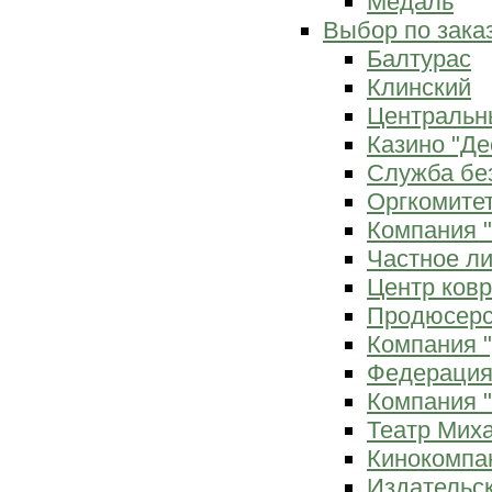
Медаль
Выбор по зака
Балтурас
Клинский
Центральн
Казино "Де
Служба бе
Оргкомитет
Компания 
Частное л
Центр ков
Продюсерс
Компания 
Федерация
Компания "
Театр Мих
Кинокомпа
Издательс