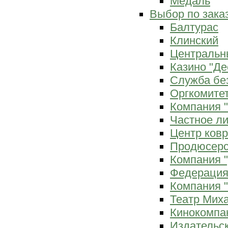
Медаль
Выбор по зака
Балтурас
Клинский
Центральн
Казино "Де
Служба бе
Оргкомитет
Компания 
Частное л
Центр ков
Продюсерс
Компания 
Федерация
Компания "
Театр Мих
Кинокомпа
Издательс