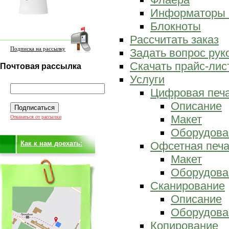
Информаторы 
Блокноты
Рассчитать заказ
Подписка на рассылку
Задать вопрос ру
Скачать прайс-лис
Почтовая рассылка
Услуги
Цифровая печ
Описание
Макет
Отказаться от рассылки
Оборудова
Как к нам доехать:
Офсетная печа
Макет
Оборудова
Сканирование
Описание
Оборудова
Копирование