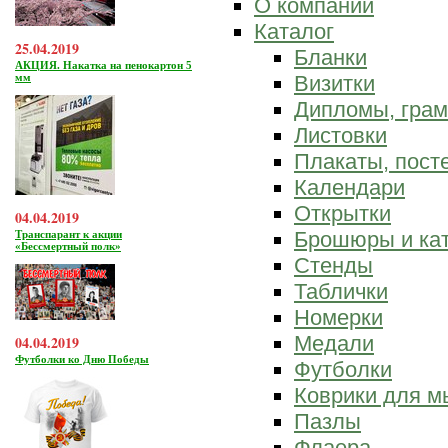
О компании
Каталог
25.04.2019
Бланки
АКЦИЯ. Накатка на пенокартон 5
мм
Визитки
Дипломы, гра
Листовки
Плакаты, пост
Календари
Открытки
04.04.2019
Брошюры и ка
Транспарант к акции
«Бессмертный полк»
Стенды
Таблички
Номерки
Медали
04.04.2019
Футболки ко Дню Победы
Футболки
Коврики для 
Пазлы
Флаера