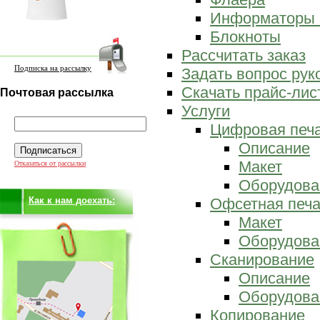
Информаторы 
Блокноты
Рассчитать заказ
Подписка на рассылку
Задать вопрос ру
Скачать прайс-лис
Почтовая рассылка
Услуги
Цифровая печ
Описание
Макет
Отказаться от рассылки
Оборудова
Как к нам доехать:
Офсетная печа
Макет
Оборудова
Сканирование
Описание
Оборудова
Копирование