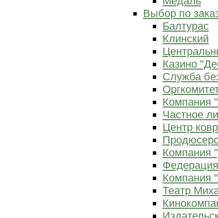
Медаль
Выбор по зака
Балтурас
Клинский
Центральн
Казино "Де
Служба бе
Оргкомитет
Компания 
Частное л
Центр ков
Продюсерс
Компания 
Федерация
Компания "
Театр Мих
Кинокомпа
Издательс