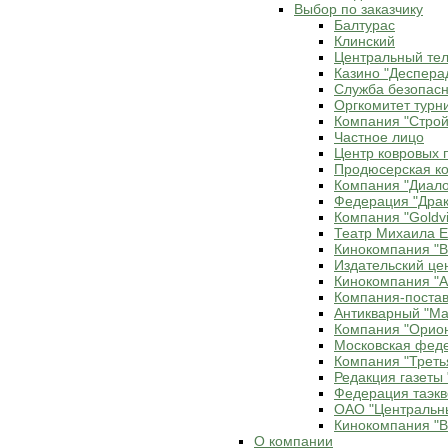
Выбор по заказчику
Балтурас
Клинский
Центральный те
Казино "Деспера
Служба безопасн
Оргкомитет турн
Компания "Строй
Частное лицо
Центр ковровых 
Продюсерская ко
Компания "Диало
Федерация "Драк
Компания "Goldvi
Театр Михаила 
Кинокомпания "В
Издательский це
Кинокомпания "Ax
Компания-постав
Антикварный "Ма
Компания "Орио
Московская фед
Компания "Треть
Редакция газеты 
Федерация таэкв
ОАО "Центральн
Кинокомпания "В
О компании