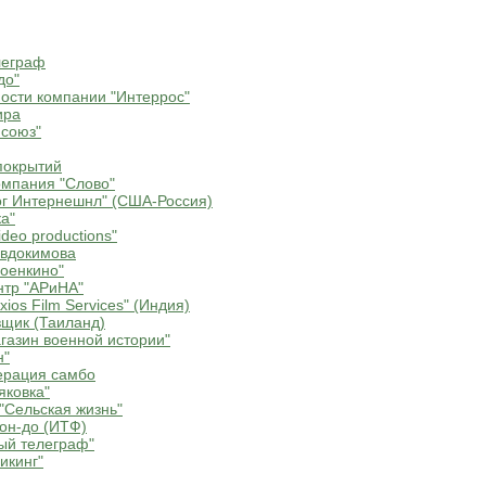
леграф
до"
ости компании "Интеррос"
ира
союз"
покрытий
мпания "Слово"
г Интернешнл" (США-Россия)
а"
deo productions"
Евдокимова
оенкино"
нтр "АРиНА"
ios Film Services" (Индия)
щик (Таиланд)
газин военной истории"
н"
ерация самбо
яковка"
"Сельская жизнь"
он-до (ИТФ)
ый телеграф"
икинг"