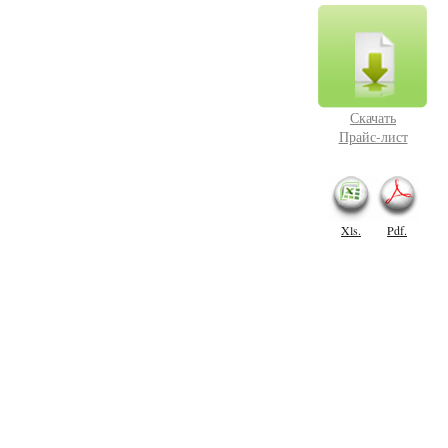
Скачать
Прайс-лист
Xls.
Pdf.