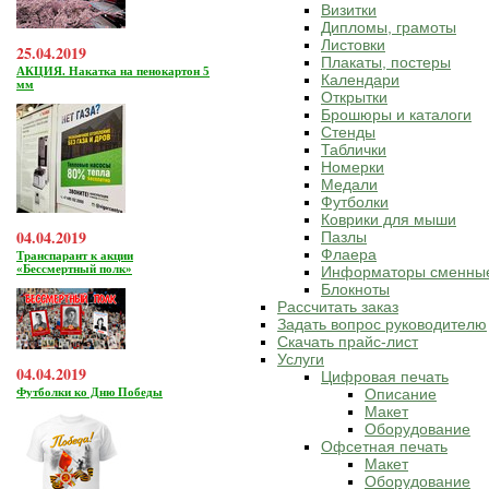
Визитки
Дипломы, грамоты
Листовки
25.04.2019
Плакаты, постеры
АКЦИЯ. Накатка на пенокартон 5
Календари
мм
Открытки
Брошюры и каталоги
Стенды
Таблички
Номерки
Медали
Футболки
Коврики для мыши
04.04.2019
Пазлы
Флаера
Транспарант к акции
«Бессмертный полк»
Информаторы сменны
Блокноты
Рассчитать заказ
Задать вопрос руководителю
Скачать прайс-лист
Услуги
04.04.2019
Цифровая печать
Футболки ко Дню Победы
Описание
Макет
Оборудование
Офсетная печать
Макет
Оборудование