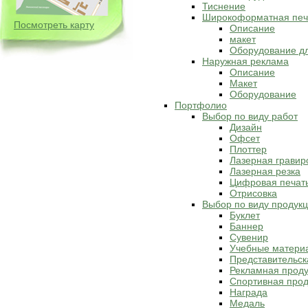
Тиснение
Широкоформатная печ
Посмотреть карту
Описание
макет
Оборудование д
Наружная реклама
Описание
Макет
Оборудование
Портфолио
Выбор по виду работ
Дизайн
Офсет
Плоттер
Лазерная гравир
Лазерная резка
Цифровая печат
Отрисовка
Выбор по виду продук
Буклет
Баннер
Сувенир
Учебные матери
Представительск
Рекламная прод
Спортивная прод
Награда
Медаль