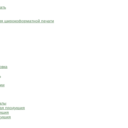
ать
ля широкоформатной печати
овка
ь
ции
алы
ая продукция
укция
укция