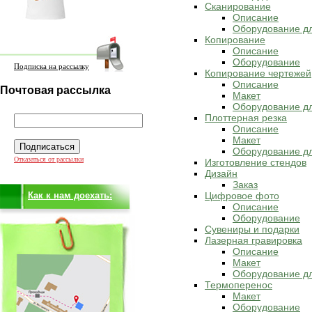
Сканирование
Описание
Оборудование д
Копирование
Описание
Оборудование
Подписка на рассылку
Копирование чертежей
Описание
Почтовая рассылка
Макет
Оборудование дл
Плоттерная резка
Описание
Макет
Оборудование дл
Отказаться от рассылки
Изготовление стендов
Дизайн
Заказ
Как к нам доехать:
Цифровое фото
Описание
Оборудование
Сувениры и подарки
Лазерная гравировка
Описание
Макет
Оборудование дл
Термоперенос
Макет
Оборудование