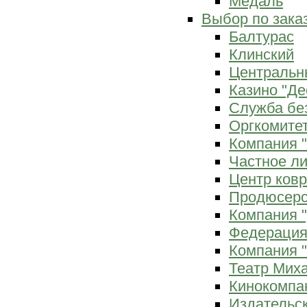
Медаль
Выбор по зака
Балтурас
Клинский
Центральн
Казино "Де
Служба бе
Оргкомитет
Компания 
Частное л
Центр ков
Продюсерс
Компания 
Федерация
Компания "
Театр Мих
Кинокомпа
Издательс