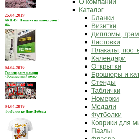
О компании
Каталог
25.04.2019
Бланки
АКЦИЯ. Накатка на пенокартон 5
мм
Визитки
Дипломы, гра
Листовки
Плакаты, пост
Календари
Открытки
04.04.2019
Брошюры и ка
Транспарант к акции
«Бессмертный полк»
Стенды
Таблички
Номерки
Медали
04.04.2019
Футболки ко Дню Победы
Футболки
Коврики для 
Пазлы
Флаера