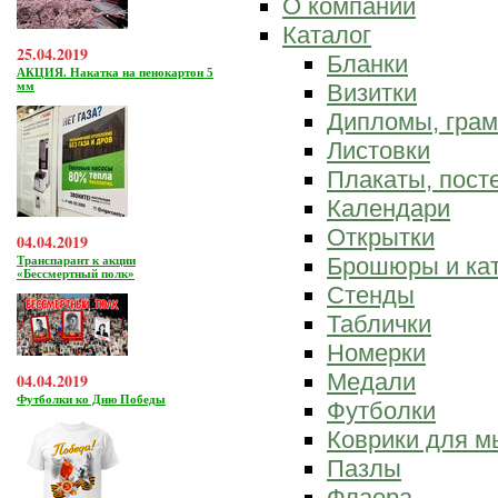
О компании
Каталог
25.04.2019
Бланки
АКЦИЯ. Накатка на пенокартон 5
мм
Визитки
Дипломы, гра
Листовки
Плакаты, пост
Календари
Открытки
04.04.2019
Брошюры и ка
Транспарант к акции
«Бессмертный полк»
Стенды
Таблички
Номерки
Медали
04.04.2019
Футболки ко Дню Победы
Футболки
Коврики для 
Пазлы
Флаера