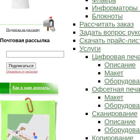
Информаторы 
Блокноты
Рассчитать заказ
Подписка на рассылку
Задать вопрос ру
Скачать прайс-лис
Почтовая рассылка
Услуги
Цифровая печ
Описание
Макет
Отказаться от рассылки
Оборудова
Как к нам доехать:
Офсетная печа
Макет
Оборудова
Сканирование
Описание
Оборудова
Копирование