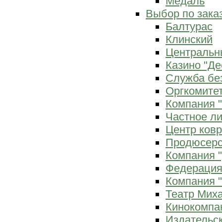
Медаль
Выбор по зака
Балтурас
Клинский
Центральн
Казино "Де
Служба бе
Оргкомитет
Компания 
Частное л
Центр ков
Продюсерс
Компания 
Федерация
Компания "
Театр Мих
Кинокомпа
Издательс