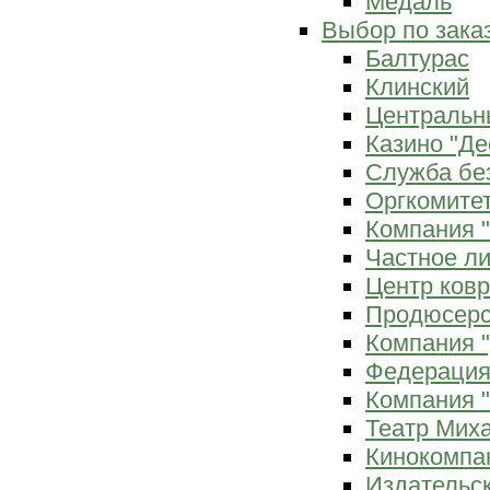
Медаль
Выбор по зака
Балтурас
Клинский
Центральн
Казино "Де
Служба бе
Оргкомитет
Компания 
Частное л
Центр ков
Продюсерс
Компания 
Федерация
Компания "
Театр Мих
Кинокомпа
Издательс