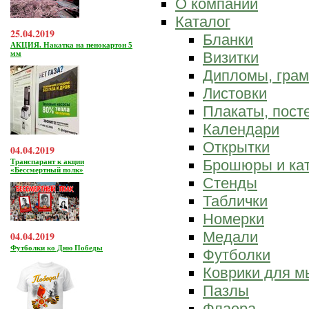
О компании
Каталог
25.04.2019
Бланки
АКЦИЯ. Накатка на пенокартон 5
мм
Визитки
Дипломы, гра
Листовки
Плакаты, пост
Календари
Открытки
04.04.2019
Брошюры и ка
Транспарант к акции
«Бессмертный полк»
Стенды
Таблички
Номерки
Медали
04.04.2019
Футболки ко Дню Победы
Футболки
Коврики для 
Пазлы
Флаера