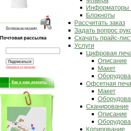
Информаторы 
Блокноты
Рассчитать заказ
Подписка на рассылку
Задать вопрос ру
Скачать прайс-лис
Почтовая рассылка
Услуги
Цифровая печ
Описание
Макет
Отказаться от рассылки
Оборудова
Как к нам доехать:
Офсетная печа
Макет
Оборудова
Сканирование
Описание
Оборудова
Копирование