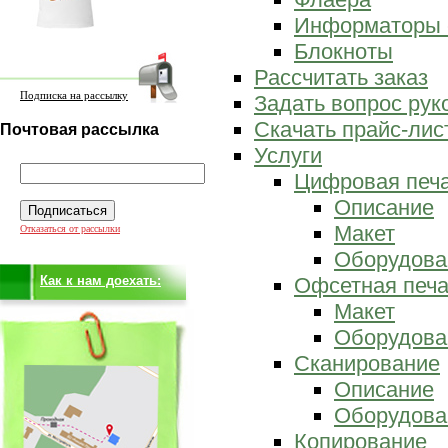
Информаторы 
Блокноты
Рассчитать заказ
Подписка на рассылку
Задать вопрос ру
Скачать прайс-лис
Почтовая рассылка
Услуги
Цифровая печ
Описание
Макет
Отказаться от рассылки
Оборудова
Как к нам доехать:
Офсетная печа
Макет
Оборудова
Сканирование
Описание
Оборудова
Копирование