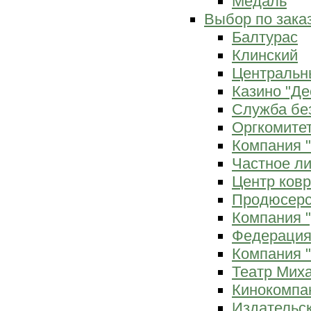
Медаль
Выбор по зака
Балтурас
Клинский
Центральн
Казино "Де
Служба бе
Оргкомитет
Компания 
Частное л
Центр ков
Продюсерс
Компания 
Федерация
Компания "
Театр Мих
Кинокомпа
Издательс