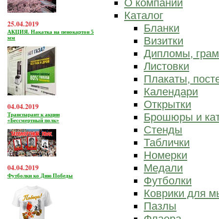
О компании
Каталог
25.04.2019
Бланки
АКЦИЯ. Накатка на пенокартон 5
мм
Визитки
Дипломы, гра
Листовки
Плакаты, пост
Календари
Открытки
04.04.2019
Брошюры и ка
Транспарант к акции
«Бессмертный полк»
Стенды
Таблички
Номерки
Медали
04.04.2019
Футболки ко Дню Победы
Футболки
Коврики для 
Пазлы
Флаера