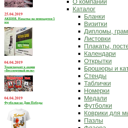
О компании
Каталог
25.04.2019
Бланки
АКЦИЯ. Накатка на пенокартон 5
мм
Визитки
Дипломы, гра
Листовки
Плакаты, пост
Календари
Открытки
04.04.2019
Брошюры и ка
Транспарант к акции
«Бессмертный полк»
Стенды
Таблички
Номерки
Медали
04.04.2019
Футболки ко Дню Победы
Футболки
Коврики для 
Пазлы
Флаера