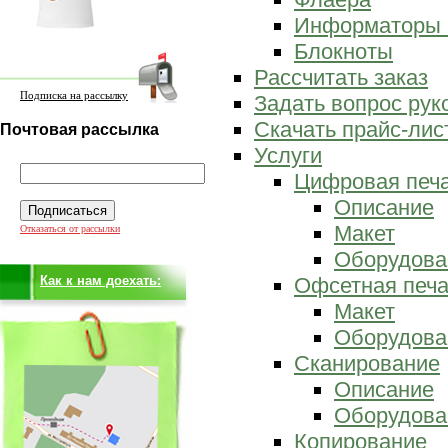
Информаторы 
Блокноты
Рассчитать заказ
Подписка на рассылку
Задать вопрос ру
Скачать прайс-лис
Почтовая рассылка
Услуги
Цифровая печ
Описание
Макет
Отказаться от рассылки
Оборудова
Как к нам доехать:
Офсетная печа
Макет
Оборудова
Сканирование
Описание
Оборудова
Копирование