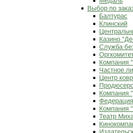
Медаль
Выбор по зака
Балтурас
Клинский
Центральн
Казино "Де
Служба бе
Оргкомитет
Компания 
Частное л
Центр ков
Продюсерс
Компания 
Федерация
Компания "
Театр Мих
Кинокомпа
Издательс