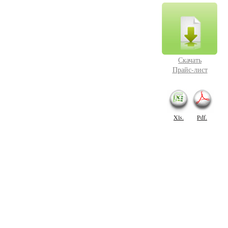
Скачать
Прайс-лист
Xls.
Pdf.