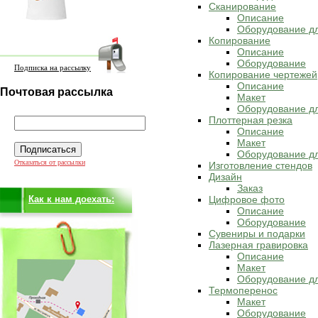
Сканирование
Описание
Оборудование д
Копирование
Описание
Оборудование
Подписка на рассылку
Копирование чертежей
Описание
Почтовая рассылка
Макет
Оборудование дл
Плоттерная резка
Описание
Макет
Оборудование дл
Отказаться от рассылки
Изготовление стендов
Дизайн
Заказ
Как к нам доехать:
Цифровое фото
Описание
Оборудование
Сувениры и подарки
Лазерная гравировка
Описание
Макет
Оборудование дл
Термоперенос
Макет
Оборудование