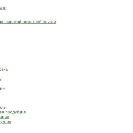
ать
ля широкоформатной печати
овка
ь
ции
алы
ая продукция
укция
укция