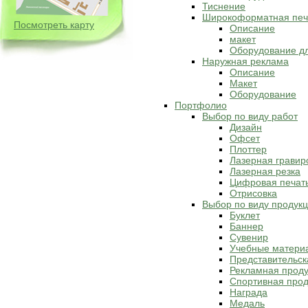
Тиснение
Широкоформатная печ
Посмотреть карту
Описание
макет
Оборудование д
Наружная реклама
Описание
Макет
Оборудование
Портфолио
Выбор по виду работ
Дизайн
Офсет
Плоттер
Лазерная гравир
Лазерная резка
Цифровая печат
Отрисовка
Выбор по виду продук
Буклет
Баннер
Сувенир
Учебные матери
Представительск
Рекламная прод
Спортивная прод
Награда
Медаль