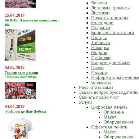
Визитки
Дипломы, грамоты
Листовки
25.04.2019
Плакаты, постеры
АКЦИЯ. Накатка на пенокартон 5
Календари
мм
Открытки
Брошюры и каталоги
Стенды
Таблички
Номерки
Медали
Футболки
Коврики для мыши
04.04.2019
Пазлы
Флаера
Транспарант к акции
«Бессмертный полк»
Информаторы сменны
Блокноты
Рассчитать заказ
Задать вопрос руководителю
Скачать прайс-лист
Услуги
04.04.2019
Цифровая печать
Футболки ко Дню Победы
Описание
Макет
Оборудование
Офсетная печать
Макет
Оборудование