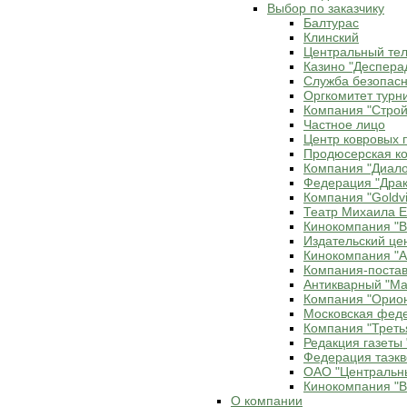
Выбор по заказчику
Балтурас
Клинский
Центральный те
Казино "Деспера
Служба безопасн
Оргкомитет турн
Компания "Строй
Частное лицо
Центр ковровых 
Продюсерская ко
Компания "Диало
Федерация "Драк
Компания "Goldvi
Театр Михаила 
Кинокомпания "В
Издательский це
Кинокомпания "Ax
Компания-постав
Антикварный "Ма
Компания "Орио
Московская фед
Компания "Треть
Редакция газеты 
Федерация таэкв
ОАО "Центральн
Кинокомпания "В
О компании