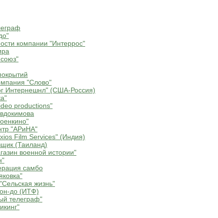
леграф
до"
ости компании "Интеррос"
ира
союз"
покрытий
мпания "Слово"
г Интернешнл" (США-Россия)
а"
deo productions"
Евдокимова
оенкино"
нтр "АРиНА"
ios Film Services" (Индия)
щик (Таиланд)
газин военной истории"
н"
ерация самбо
яковка"
"Сельская жизнь"
он-до (ИТФ)
ый телеграф"
икинг"