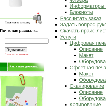
Информаторы 
Блокноты
Рассчитать заказ
Подписка на рассылку
Задать вопрос ру
Скачать прайс-лис
Почтовая рассылка
Услуги
Цифровая печ
Описание
Макет
Отказаться от рассылки
Оборудова
Как к нам доехать:
Офсетная печа
Макет
Оборудова
Сканирование
Описание
Оборудова
Копирование