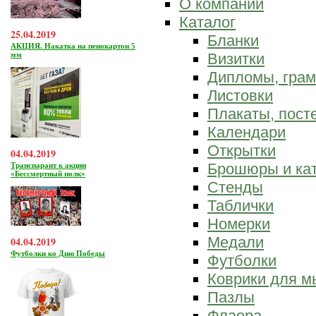
О компании
Каталог
25.04.2019
Бланки
АКЦИЯ. Накатка на пенокартон 5
мм
Визитки
Дипломы, гра
Листовки
Плакаты, пост
Календари
Открытки
04.04.2019
Брошюры и ка
Транспарант к акции
«Бессмертный полк»
Стенды
Таблички
Номерки
Медали
04.04.2019
Футболки ко Дню Победы
Футболки
Коврики для 
Пазлы
Флаера