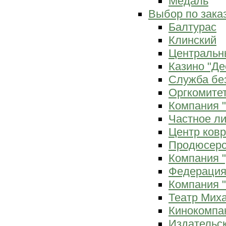
Медаль
Выбор по зака
Балтурас
Клинский
Центральн
Казино "Де
Служба бе
Оргкомитет
Компания 
Частное л
Центр ков
Продюсерс
Компания 
Федерация
Компания "
Театр Мих
Кинокомпа
Издательс