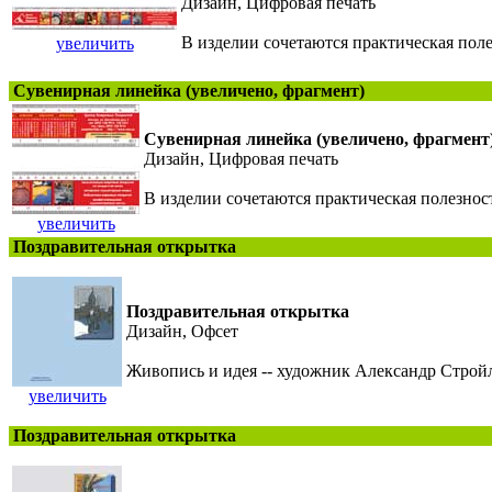
Дизайн, Цифровая печать
В изделии сочетаются практическая поле
увеличить
Сувенирная линейка (увеличено, фрагмент)
Сувенирная линейка (увеличено, фрагмент
Дизайн, Цифровая печать
В изделии сочетаются практическая полезност
увеличить
Поздравительная открытка
Поздравительная открытка
Дизайн, Офсет
Живопись и идея -- художник Александр Строй
увеличить
Поздравительная открытка