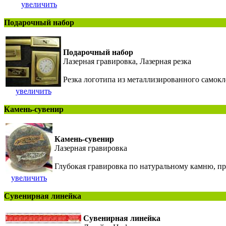
увеличить
Подарочный набор
Подарочный набор
Лазерная гравировка, Лазерная резка
Резка логотипа из металлизированного самокл
увеличить
Камень-сувенир
Камень-сувенир
Лазерная гравировка
Глубокая гравировка по натуральному камню, п
увеличить
Сувенирная линейка
Сувенирная линейка