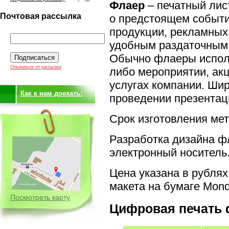
Флаер
– печатный ли
Почтовая рассылка
о предстоящем событи
продукции, рекламных
удобным раздаточным
Обычно флаеры исполь
Отказаться от рассылки
либо мероприятии, ак
услугах компании. Ши
Как к нам доехать:
проведении презентац
Срок изготовления мет
Разработка дизайна фл
электронный носитель
Цена указана в рублях 
макета на бумаге Mon
Посмотреть карту
Цифровая печать 