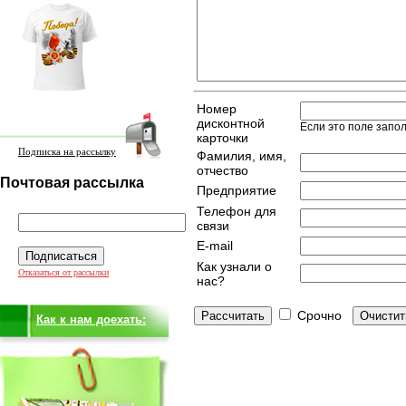
Номер
дисконтной
Если это поле запо
карточки
Подписка на рассылку
Фамилия, имя,
отчество
Почтовая рассылка
Предприятие
Телефон для
связи
E-mail
Как узнали о
Отказаться от рассылки
нас?
Срочно
Как к нам доехать: