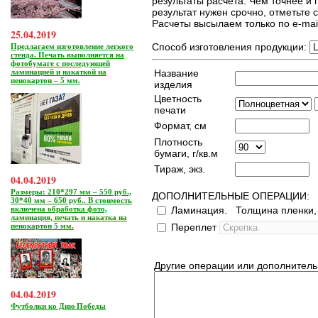
результаты расчета. Чем точнее и 
результат нужен срочно, отметьте 
Расчеты высылаем только по e-mai
25.04.2019
Способ изготовления продукции:
Предлагаем изготовление легкого
стенда. Печать выполняется на
фотобумаге с последующей
Название
ламинацией и накаткой на
пенокартон – 5 мм.
изделия
Цветность
печати
Формат, см
Плотность
бумаги, г/кв.м
Тираж, экз.
04.04.2019
Размеры: 210*297 мм – 550 руб.,
ДОПОЛНИТЕЛЬНЫЕ ОПЕРАЦИИ:
30*40 мм – 650 руб.. В стоимость
Ламинация. Толщина пленки
включена обработка фото,
ламинация, печать и накатка на
Переплет
пенокартон 5 мм.
Другие операции или дополнител
04.04.2019
Футболки ко Дню Победы