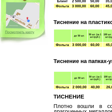
Блинт
2 500,00
50,00
35,
Фольга
3 000,00
60,00
45,
Тиснение на пластик
Посмотреть карту
50 шт.
(за 1
100 шт
до 50 шт.
шт./руб.)
шт./р
Фольга
3 000,00
60,00
45,
Тиснение на папках-у
50 шт.
(за 1
100 шт
до 50 шт.
шт./руб.)
шт./р
Фольга
2 000,00
40,00
26,
ТИСНЕНИЕ
Плотно вошли в со
драгоценных металлов