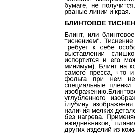
бумаге, не получится
рваные линии и края.
БЛИНТОВОЕ ТИСНЕН
Блинт, или блинтово
тиснением". Тиснение
требует к себе особ
выставлении слишк
испортится и его мо
минимум). Блинт на к
самого пресса, что 
фольга при нем не 
специальные пленки 
изображению.Блинто
углубленного изобра
глубину изображения
наличия мелких детал
без нагрева. Применя
ежедневников, плани
других изделий из кож