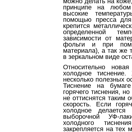
можно делать на коже,
принципе на любом
высокие температу
помощью пресса для 
крепится металлическ
определенной тем
зависимости от мате
фольги и при пом
материала), а так же
в зеркальном виде ос
Относительно нова
холодное тиснение.
несколько полезных о
Тиснение на бумаг
горячего тиснения, н
не оттиснятся таким 
скорость. Если горя
холодное делается
выборочной УФ-ла
холодного тиснен
закрепляется на тех м