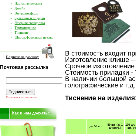
Наружная реклама
Дизайн
Цифровое фото
Сувениры и подарки
Лазерная гравировка
Термоперенос
Тиснение
Широкоформатная печать
В стоимость входит п
Подписка на рассылку
Изготовление клише — 1
Срочное изготовление 
Почтовая рассылка
Стоимость приладки - 
В наличии большой ас
голографические и т.д.
Тиснение на изделия
Отказаться от рассылки
Как к нам доехать:
50 шт.
(за 1
100 шт.
до 50 шт.
шт./руб.)
шт./ру