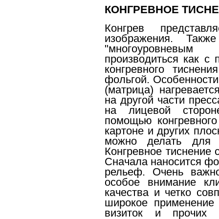
КОНГРЕВНОЕ ТИСНЕ
Конгрев представл
изображения. Такж
"многоуровневым
производиться как с 
конгревного тиснени
фольгой. Особенности
(матрица) нагреваетс
на другой части прес
на лицевой сторон
помощью конгревного
картоне и других плос
можно делать для п
Конгревное тиснение 
Сначала наносится фо
рельеф. Очень важно
особое внимание кл
качества и четко сов
широкое применение 
визиток и прочих 