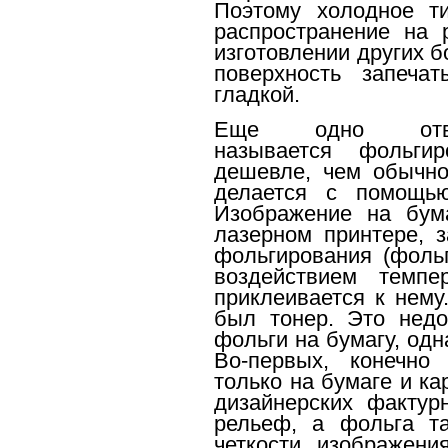
Поэтому холодное т
распространение на 
изготовлении других 
поверхность запеча
гладкой.
Еще одно отве
называется фольги
дешевле, чем обычно
делается с помощь
Изображение на бума
лазерном принтере, 
фольгирования (фоль
воздействием темп
приклеивается к нему
был тонер. Это недо
фольги на бумагу, од
Во-первых, конечно
только на бумаге и кар
дизайнерских фактур
рельеф, а фольга та
четкости изображени