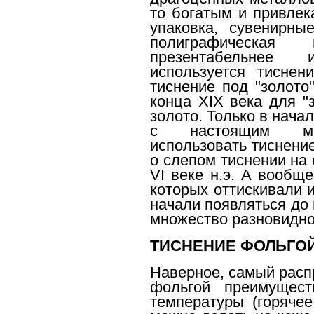
то богатым и привлек
упаковка, сувенирны
полиграфическая
презентабельн
используется тиснен
тиснение под "золото
конца XIX века для "
золото. Только в нача
с настоящим ме
использовать тиснени
о слепом тиснении на
VI веке н.э. А вообщ
которых оттискивали 
начали появляться до
множество разновидно
ТИСНЕНИЕ ФОЛЬГО
Наверное, самый расп
фольгой преимущест
температуры (горячее