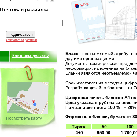
Почтовая рассылка
Отказаться от рассылки
Бланк
- неотъемлемый атрибут в р
Как к нам доехать:
другими организациями.
Документы, коммерческие предлож
информация, изложенная на бланка
Бланки являются неотъемлемой ча
Срок изготовления методом цифров
Разработка дизайна бланков – от 7
Цифровая печать бланков А4 на 
Цена указана в рублях за весь т
При заливке листа 100 % - + 20%
Фирменные бланки, бумага от 8
Посмотреть карту
Тираж
50
100
4+0
950,00
1 700,0