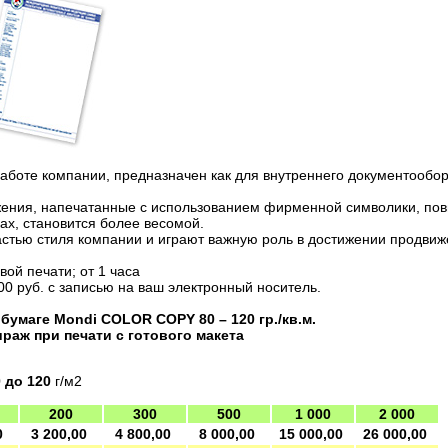
аботе компании, предназначен как для внутреннего документообор
ения, напечатанные с использованием фирменной символики, по
х, становится более весомой.
стью стиля компании и играют важную роль в достижении продвиж
ой печати; от 1 часа
00 руб. с записью на ваш электронный носитель.
бумаге Mondi COLOR COPY 80 – 120 гр./кв.м.
ираж при печати с готового макета
0 до 120
г/м2
200
300
500
1 000
2 000
0
3 200,00
4 800,00
8 000,00
15 000,00
26 000,00