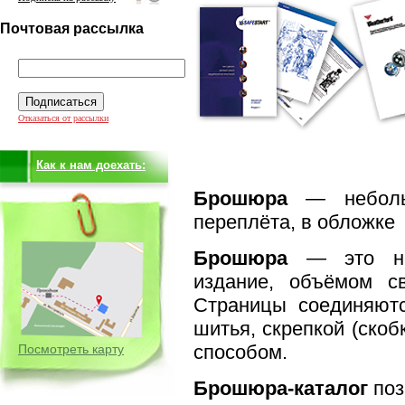
Почтовая рассылка
Отказаться от рассылки
Как к нам доехать:
Брошюра
— небольш
переплёта, в обложке
Брошюра
— это неп
издание, объёмом с
Страницы соединяют
шитья, скрепкой (скоб
способом.
Посмотреть карту
Брошюра-каталог
поз