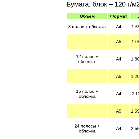
Бумага: блок – 120 г/м
Объём
Формат
8 полос + обложка
А4
1 6
А5
1 0
12 полос +
А4
1 8
обложка
А5
1 2
16 полос +
А4
2 1
обложка
А5
1 5
24 полосы +
А4
2 5
обложка