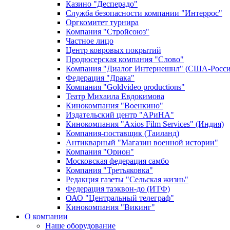
Казино "Десперадо"
Служба безопасности компании "Интеррос"
Оргкомитет турнира
Компания "Стройсоюз"
Частное лицо
Центр ковровых покрытий
Продюсерская компания "Слово"
Компания "Диалог Интернешнл" (США-Росси
Федерация "Драка"
Компания "Goldvideo productions"
Театр Михаила Евдокимова
Кинокомпания "Военкино"
Издательский центр "АРиНА"
Кинокомпания "Axios Film Services" (Индия)
Компания-поставщик (Таиланд)
Антикварный "Магазин военной истории"
Компания "Орион"
Московская федерация самбо
Компания "Третьяковка"
Редакция газеты "Сельская жизнь"
Федерация таэквон-до (ИТФ)
ОАО "Центральный телеграф"
Кинокомпания "Викинг"
О компании
Наше оборудование