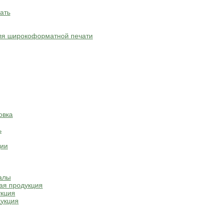
ать
ля широкоформатной печати
овка
ь
ции
алы
ая продукция
укция
укция