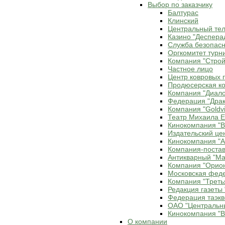
Выбор по заказчику
Балтурас
Клинский
Центральный те
Казино "Деспера
Служба безопасн
Оргкомитет турн
Компания "Строй
Частное лицо
Центр ковровых 
Продюсерская ко
Компания "Диало
Федерация "Драк
Компания "Goldvi
Театр Михаила 
Кинокомпания "В
Издательский це
Кинокомпания "Ax
Компания-постав
Антикварный "Ма
Компания "Орио
Московская фед
Компания "Треть
Редакция газеты 
Федерация таэкв
ОАО "Центральн
Кинокомпания "В
О компании