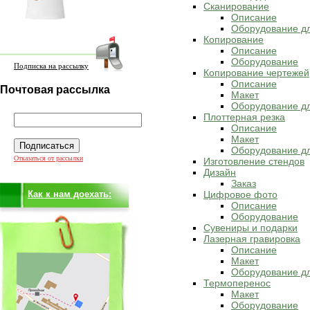
Сканирование
Описание
Оборудование д
Копирование
Описание
Оборудование
Подписка на рассылку
Копирование чертежей
Описание
Почтовая рассылка
Макет
Оборудование дл
Плоттерная резка
Описание
Макет
Оборудование дл
Отказаться от рассылки
Изготовление стендов
Дизайн
Заказ
Как к нам доехать:
Цифровое фото
Описание
Оборудование
Сувениры и подарки
Лазерная гравировка
Описание
Макет
Оборудование дл
Термоперенос
Макет
Оборудование