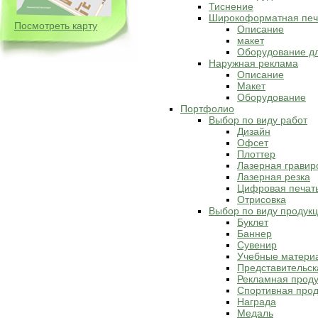
Тиснение
Широкоформатная печ
Посмотреть карту
Описание
макет
Оборудование д
Наружная реклама
Описание
Макет
Оборудование
Портфолио
Выбор по виду работ
Дизайн
Офсет
Плоттер
Лазерная гравир
Лазерная резка
Цифровая печат
Отрисовка
Выбор по виду продук
Буклет
Баннер
Сувенир
Учебные матери
Представительск
Рекламная прод
Спортивная прод
Награда
Медаль