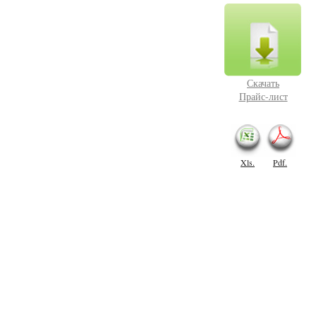
Скачать
Прайс-лист
Xls.
Pdf.