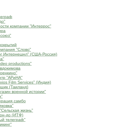
леграф
до"
ости компании "Интеррос"
ира
союз"
покрытий
мпания "Слово"
г Интернешнл" (США-Россия)
а"
deo productions"
Евдокимова
оенкино"
нтр "АРиНА"
ios Film Services" (Индия)
щик (Таиланд)
газин военной истории"
н"
ерация самбо
яковка"
"Сельская жизнь"
он-до (ИТФ)
ый телеграф"
икинг"