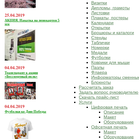
Визитки
Дипломы, грамоты
Листовки
25.04.2019
Плакаты, постеры
АКЦИЯ. Накатка на пенокартон 5
Календари
мм
Открытки
Брошюры и каталоги
Стенды
Таблички
Номерки
Медали
Футболки
Коврики для мыши
04.04.2019
Пазлы
Флаера
Транспарант к акции
«Бессмертный полк»
Информаторы сменны
Блокноты
Рассчитать заказ
Задать вопрос руководителю
Скачать прайс-лист
Услуги
04.04.2019
Цифровая печать
Футболки ко Дню Победы
Описание
Макет
Оборудование
Офсетная печать
Макет
Оборудование