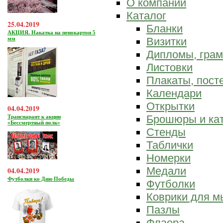
О компании
Каталог
25.04.2019
Бланки
АКЦИЯ. Накатка на пенокартон 5
мм
Визитки
Дипломы, гра
Листовки
Плакаты, пост
Календари
Открытки
04.04.2019
Брошюры и ка
Транспарант к акции
«Бессмертный полк»
Стенды
Таблички
Номерки
Медали
04.04.2019
Футболки ко Дню Победы
Футболки
Коврики для 
Пазлы
Флаера