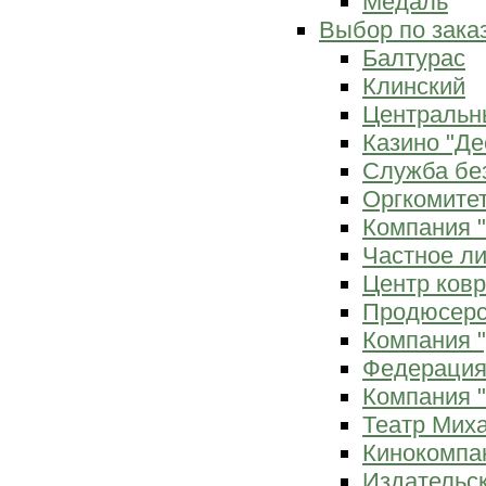
Медаль
Выбор по зака
Балтурас
Клинский
Центральн
Казино "Де
Служба бе
Оргкомитет
Компания 
Частное л
Центр ков
Продюсерс
Компания 
Федерация
Компания "
Театр Мих
Кинокомпа
Издательс